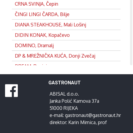
CRNA SVINJA, Čepin
ČINGI LINGI ČARDA, Bilje
DIANA STEAKHOUSE, Mali Lošinj
DIDIN KONAK, Kopačevo
DOMINO, Dramalj
DP & MREŽNIČKA KUĆA, Donji Zvečaj
DREAM, Rovinj
DVOR, Split
GASTRONAUT
EDEN, Satnica
ABISAL d.o.o.
FRANKOPAN, Ogulin
Janka Polić Kamova 37a
GANEUM, Lovran
51000 RIJEKA
e-mail:
gastronaut@gastronaut.hr
GOSPOJA, Vrbnik
direktor:
Karin Mimica
, prof
GRADINA, Josipdol