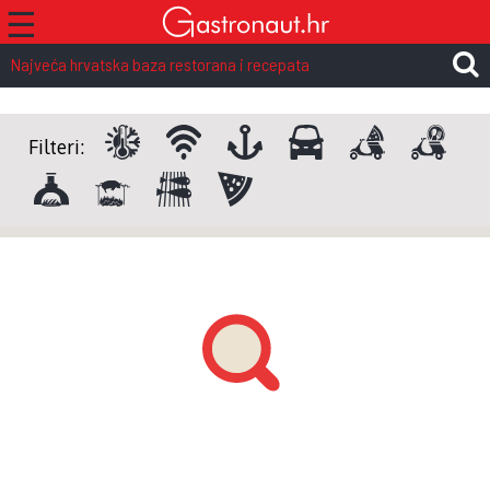
☰
Najveća hrvatska baza restorana i recepata
Filteri: