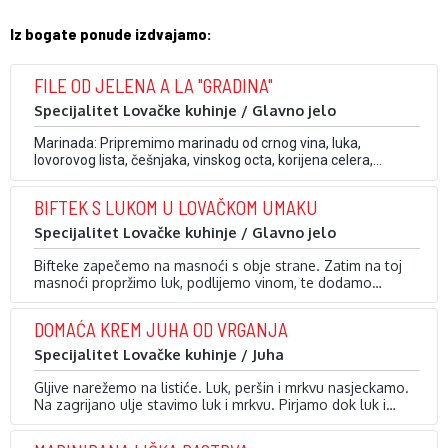
Iz bogate ponude izdvajamo:
FILE OD JELENA A LA "GRADINA"
Specijalitet Lovačke kuhinje / Glavno jelo
Marinada: Pripremimo marinadu od crnog vina, luka,
lovorovog lista, češnjaka, vinskog octa, korijena celera,
ružmarina, soli i papra, Očišćeni file ostavimo u marinadi 12
sati. Način pripreme: File od jelena, špikamo šljivama.
BIFTEK S LUKOM U LOVAČKOM UMAKU
Posolimo, popaprimo i ispečemo u pećnici. Kada je pečeno,
izrežemo na poveće komade i poslužimo na maču ili …
Specijalitet Lovačke kuhinje / Glavno jelo
Bifteke zapečemo na masnoći s obje strane. Zatim na toj
masnoći propržimo luk, podlijemo vinom, te dodamo
vegetu, sol, papar i žlicu lovačkog umaka. Prelijemo umak
po biftecima i serviramo uz povrće i njoke. Dekorirano
DOMAĆA KREM JUHA OD VRGANJA
suhim šljivama i pirjanim lukom. Kao prilog poslužimo njoke
od krumpira.
Specijalitet Lovačke kuhinje / Juha
Gljive narežemo na listiće. Luk, peršin i mrkvu nasjeckamo.
Na zagrijano ulje stavimo luk i mrkvu. Pirjamo dok luk i
mrkva ne omekšaju, a zatim ih obradimo štapnim mikserom
da dobijemo kašu. Zalijemo vodom, dodamo gljive i