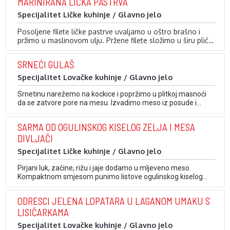
MARINIRANA LIČKA PASTRVA
pustimo da prokuha. Dodamo začine i vrhnje za kuhanje.
Na kraju dodamo vino …
Specijalitet Ličke kuhinje / Glavno jelo
Posoljene filete ličke pastrve uvaljamo u oštro brašno i
pržimo u maslinovom ulju. Pržene filete složimo u širu pliću
posudu i prelijemo s prethodno pripremljenom marinadom.
Za marinadu mrkvu, luk, češnjak, papar u zrnu i …
Marinirane filete poslužimo hladne, na podlozi od zelenog
SRNEĆI GULAŠ
lisnatog povrća, nakon minimalno 5 sati mariniranja.
Specijalitet Lovačke kuhinje / Glavno jelo
Srnetinu narežemo na kockice i popržimo u plitkoj masnoći
da se zatvore pore na mesu. Izvadimo meso iz posude i
odložimo ih na toplo mjesto. Na istoj masnoći popirjamo luk,
mrkvu i pancetu. Vratimo meso, dodamo klekove bobe i sve
SARMA OD OGULINSKOG KISELOG ZELJA I MESA
podlijemo temeljcem od srnetine. Pred kraj dodamo vino. Na
DIVLJAČI
prikladan …
Specijalitet Ličke kuhinje / Glavno jelo
Pirjani luk, začine, rižu i jaje dodamo u mljeveno meso.
Kompaktnom smjesom punimo listove ogulinskog kiselog
zelja. Na dno posude stavimo rezano zelje i na njega složimo
sarmu, dodamo pancetu i slatku crvenu papriku. Posudu
ODRESCI JELENA LOPATARA U LAGANOM UMAKU S
napunimo vodom tako da sarma bude prekrivena te kuhamo
LISIČARKAMA
oko 2 sata. Kad je sarma …
Specijalitet Lovačke kuhinje / Glavno jelo