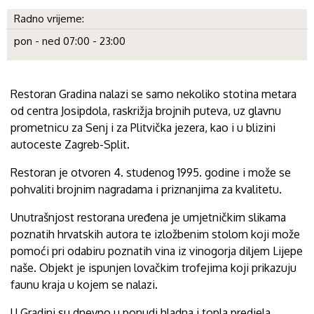
Radno vrijeme:
pon - ned 07:00 - 23:00
Restoran Gradina nalazi se samo nekoliko stotina metara
od centra Josipdola, raskrižja brojnih puteva, uz glavnu
prometnicu za Senj i za Plitvička jezera, kao i u blizini
autoceste Zagreb-Split.
Restoran je otvoren 4. studenog 1995. godine i može se
pohvaliti brojnim nagradama i priznanjima za kvalitetu.
Unutrašnjost restorana uređena je umjetničkim slikama
poznatih hrvatskih autora te izložbenim stolom koji može
pomoći pri odabiru poznatih vina iz vinogorja diljem Lijepe
naše. Objekt je ispunjen lovačkim trofejima koji prikazuju
faunu kraja u kojem se nalazi.
U Gradini su dnevno u ponudi hladna i topla predjela,