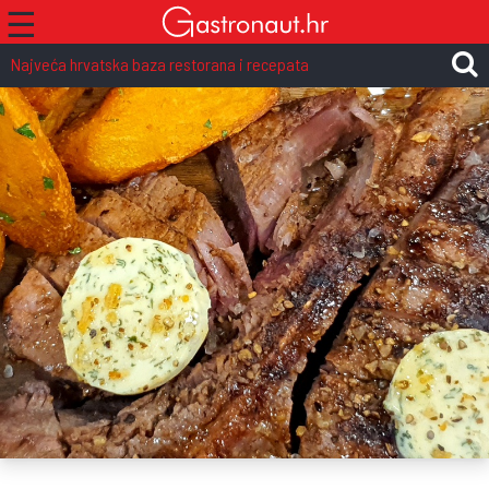
☰
Najveća hrvatska baza restorana i recepata