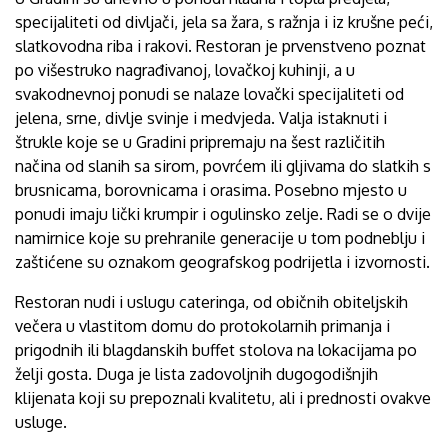
specijaliteti od divljači, jela sa žara, s ražnja i iz krušne peći,
slatkovodna riba i rakovi. Restoran je prvenstveno poznat
po višestruko nagrađivanoj, lovačkoj kuhinji, a u
svakodnevnoj ponudi se nalaze lovački specijaliteti od
jelena, srne, divlje svinje i medvjeda. Valja istaknuti i
štrukle koje se u Gradini pripremaju na šest različitih
načina od slanih sa sirom, povrćem ili gljivama do slatkih s
brusnicama, borovnicama i orasima. Posebno mjesto u
ponudi imaju lički krumpir i ogulinsko zelje. Radi se o dvije
namirnice koje su prehranile generacije u tom podneblju i
zaštićene su oznakom geografskog podrijetla i izvornosti.
Restoran nudi i uslugu cateringa, od običnih obiteljskih
večera u vlastitom domu do protokolarnih primanja i
prigodnih ili blagdanskih buffet stolova na lokacijama po
želji gosta. Duga je lista zadovoljnih dugogodišnjih
klijenata koji su prepoznali kvalitetu, ali i prednosti ovakve
usluge.