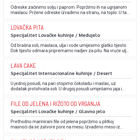
Odreske začinimo solju i paprom. Popržimo ih na ugrijanom
maslacu. Pržene odreske izvadimo na stranu, na toplo. U tavu
na masnoću od prženja dodamo očišćeni luk i mrkvu, na
veličinu zalogaja narezane gljive i nekoliko klinčića. Kratko ih
LOVAČKA PITA
pržimo. Nakon dvije, tri minute iz tave izvadimo klinčiće,
dodamo bijelo vino …
Specijalitet Lovačke kuhinje / Međujelo
Od brašna soli, maslaca, ulja i vode umijesimo glatko tijesto.
Dok tijesto odmara pripremamo nadjev za pitu. Na vruće ulje
stavimo luk, pancetu, gljive, svježu papriku i origano. Sve
zajedno propirjamo i povežemo s prethodno razmućenim
LAVA CAKE
jajima. Dodamo peršin, ljutu papriku, sol i papar. Tijesto tanko
razvučemo, nadjenemo ga s …
Specijalitet Internacionalne kuhinje / Desert
U jednoj posudi, na pari otopimo čokoladu i maslac, uz
dodatak prstohvata soli. U drugoj posudi umiješamo jaja i
šećer dok ne posvijetli i utrostruči svoj volumen. Smjesu
otopljene čokolade i maslaca (koja ne smije biti vruća)
FILE OD JELENA I RIŽOTO OD VRGANJA
dodamo u jaja i laganim kružnim pokretima sjedinimo u
jednoličnu smjesu. Zatim dodamo …
Specijalitet Lovačke kuhinje / Glavno jelo
Prethodno marinirani file od jelena popržimo u plitkoj
masnoći da se zatvore pore na mesu. Izvadimo meso iz
posude i odložimo ga na toplo mjesto. Na istoj masnoći
popirjamo luk, mrkvu i pancetu. Vratimo meso, dodamo