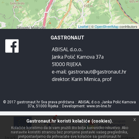
Leaflet
| ©
OpenStreetMap
contributors
GASTRONAUT
ABISAL d.o.o.
Janka Polić Kamova 37a
51000 RIJEKA
e-mail:
gastronaut@gastronaut.hr
direktor:
Karin Mimica
, prof
© 2017 gastronaut.hr Sva prava pridržana :: ABISAL d.o.o. Janka Polić Kamova
37a, 51000 Rijeka :: Development:
www.on-line.hr
x
Gastronaut.hr koristi kolačiće (cookies).
Kolačiće koristimo da bi vam pružili što bolje korisničko iskustvo. Ako
nastavite koristiti stranicu bez promjene postavki vašeg preglednika,
pretpostavljamo da prihvaćate sve kolačiće sa gastronaut.hr
Izradu web stranice sufinancirala je Europska unija iz Europskog