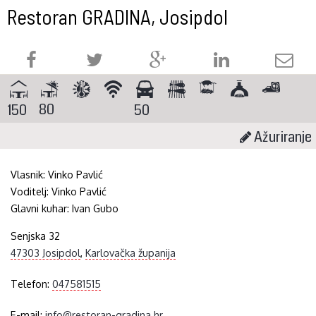
Restoran GRADINA, Josipdol
80
150
50
Ažuriranje
Vlasnik:
Vinko Pavlić
Voditelj:
Vinko Pavlić
Glavni kuhar:
Ivan Gubo
Senjska 32
47303 Josipdol
,
Karlovačka županija
Telefon:
047581515
E-mail:
info@restoran-gradina.hr