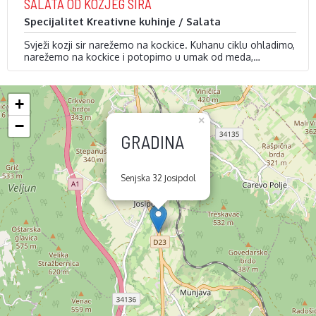
SALATA OD KOZJEG SIRA
pekmez od šljiva i sve podlijemo temeljcem od divljači. Pred
kraj dodamo vino. Serviramo …
Specijalitet Kreativne kuhinje / Salata
Svježi kozji sir narežemo na kockice. Kuhanu ciklu ohladimo,
narežemo na kockice i potopimo u umak od meda,
limunovog soka i soli. Cherry rajčice ubacimo u kipuću vodu
i ogulimo im kožicu.
Na tanjur stavimo umak u kojem se marinirala cikla i
+
slažemo kockice sira, cikle i rajčice. Dekoriramo jestivim …
×
−
GRADINA
Senjska 32 Josipdol