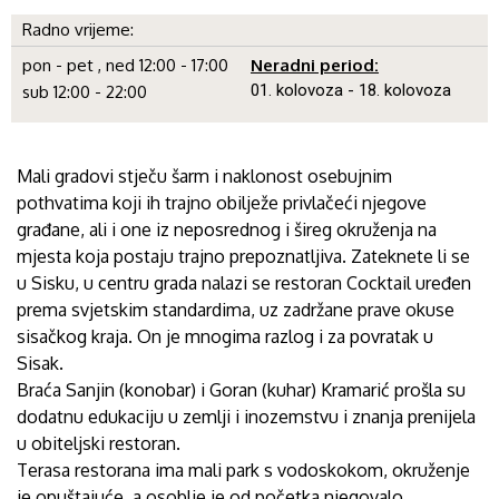
Radno vrijeme:
pon - pet , ned 12:00 - 17:00
Neradni period:
01. kolovoza - 18. kolovoza
sub 12:00 - 22:00
Mali gradovi stječu šarm i naklonost osebujnim
pothvatima koji ih trajno obilježe privlačeći njegove
građane, ali i one iz neposrednog i šireg okruženja na
mjesta koja postaju trajno prepoznatljiva. Zateknete li se
u Sisku, u centru grada nalazi se restoran Cocktail uređen
prema svjetskim standardima, uz zadržane prave okuse
sisačkog kraja. On je mnogima razlog i za povratak u
Sisak.
Braća Sanjin (konobar) i Goran (kuhar) Kramarić prošla su
dodatnu edukaciju u zemlji i inozemstvu i znanja prenijela
u obiteljski restoran.
Terasa restorana ima mali park s vodoskokom, okruženje
je opuštajuće, a osoblje je od početka njegovalo