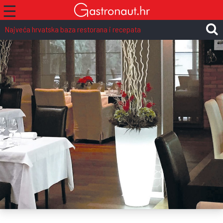
☰
Najveća hrvatska baza restorana i recepata