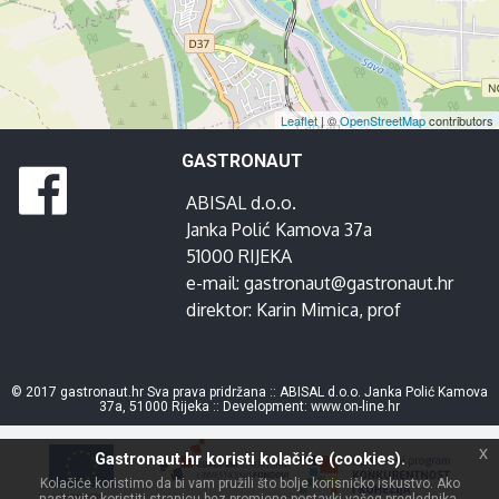
Leaflet
| ©
OpenStreetMap
contributors
GASTRONAUT
ABISAL d.o.o.
Janka Polić Kamova 37a
51000 RIJEKA
e-mail:
gastronaut@gastronaut.hr
direktor:
Karin Mimica
, prof
© 2017 gastronaut.hr Sva prava pridržana :: ABISAL d.o.o. Janka Polić Kamova
37a, 51000 Rijeka :: Development:
www.on-line.hr
x
Gastronaut.hr koristi kolačiće (cookies).
Kolačiće koristimo da bi vam pružili što bolje korisničko iskustvo. Ako