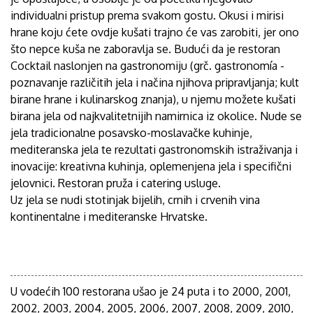
individualni pristup prema svakom gostu. Okusi i mirisi
hrane koju ćete ovdje kušati trajno će vas zarobiti, jer ono
što nepce kuša ne zaboravlja se. Budući da je restoran
Cocktail naslonjen na gastronomiju (grč. gastronomía -
poznavanje različitih jela i načina njihova pripravljanja; kult
birane hrane i kulinarskog znanja), u njemu možete kušati
birana jela od najkvalitetnijih namirnica iz okolice. Nude se
jela tradicionalne posavsko-moslavačke kuhinje,
mediteranska jela te rezultati gastronomskih istraživanja i
inovacije: kreativna kuhinja, oplemenjena jela i specifični
jelovnici. Restoran pruža i catering usluge.
Uz jela se nudi stotinjak bijelih, crnih i crvenih vina
kontinentalne i mediteranske Hrvatske.
U vodećih 100 restorana ušao je 24 puta i to 2000, 2001,
2002, 2003, 2004, 2005, 2006, 2007, 2008, 2009, 2010,