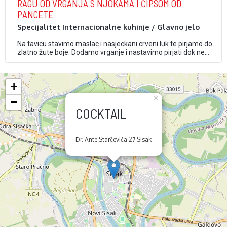
RAGU OD VRGANJA S NJOKAMA I ČIPSOM OD
narezane) i rajčice. Sve pobrašniti, dodati vino i vodu da
PANCETE
postane …
Specijalitet Internacionalne kuhinje / Glavno jelo
Na tavicu stavimo maslac i nasjeckani crveni luk te pirjamo do
zlatno žute boje. Dodamo vrganje i nastavimo pirjati dok ne
postanu mekani. Zatim dodamo aceto kremu, timijan, senf,
papar te pustimo da se kuha zajedno s mesnim temeljcem
oko 10 minuta. Na kraju dodamo kiselo vrhnje. Poslužimo s
+
domaćim …
×
−
COCKTAIL
Dr. Ante Starčevića 27 Sisak