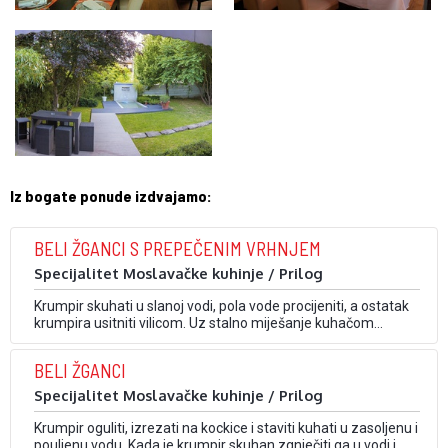
Iz bogate ponude izdvajamo:
BELI ŽGANCI S PREPEČENIM VRHNJEM
Specijalitet Moslavačke kuhinje / Prilog
Krumpir skuhati u slanoj vodi, pola vode procijeniti, a ostatak
krumpira usitniti vilicom. Uz stalno miješanje kuhačom
dodavati brašno, dok se ne dobije gusta masa žganaca.
Kuhati uz miješanje oko pola sata. Žgance zamašćenom
BELI ŽGANCI
žlicom vaditi u zdjelu za posluživanje. Vrhnje zagrijati do
vrenja, prokuhati kratko i preliti žgance. Žganci …
Specijalitet Moslavačke kuhinje / Prilog
Krumpir oguliti, izrezati na kockice i staviti kuhati u zasoljenu i
pouljenu vodu. Kada je krumpir skuhan zgnječiti ga u vodi i