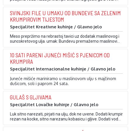
polako dodavati brašno da se dobije kompaktna masa:
Miješati pola sata na laganoj vatri kuhačom (plosnatom) za
SVINJSKI FILE U UMAKU OD BUNDEVE SA ZELENIM
žgance. Domaće vrhnje kuhati dok voda ne ispari i postane
KRUMPIROVIM TIJESTOM
gusto. …
Specijalitet Kreativne kuhinje / Glavno jelo
Meso prepržimo na rebrastoj tavici uz dodatak maslinovog i
suncokretovog ulja. umak: Bundevu premažemo maslinovim
uljem i stavimo peći u pećnicu. Pečeno meso bundeve
odvojimo od kore i smiksamo. Umak radimo tako da u tavicu
10 SATI PARENI JUNEĆI MIŠIĆ S PJENICOM OD
dodamo kremu, mesni temeljac, maslac te zalijemo vrhnjem
KRUMPIRA
za kuhanje. Ovim se je receptom mladi …
Specijalitet Internacionalne kuhinje / Glavno jelo
Juneće mišiće mariniramo u maslinovom ulju s majčinom
dušicom, soli i paprom 24 sata.
Mišiće zatim vakumiramo u pvc foliji da ne ostane zraka u
njima. Meso kuhamo na pari 10 sati na temperaturi od 80
GULAŠ S GLJIVAMA
°C. Meso nakon kuhanja prelijemo demi glace umakom
Mišiće …
kojeg smo aromatizirali majčinom dušicom.
Specijalitet Lovačke kuhinje / Glavno jelo
Luk sitno narezati, pirjati na ulju, dok ne uvene. Dodati krumpir
rezan na kocke, sitno narezanu kobasicu i gljive. Dodati vodu.
Pirjati dok krumpir ne omekša, uz povremeno dodavanje
vode. Zatim dodati slatku i ljutu papriku (ili feferone sitno