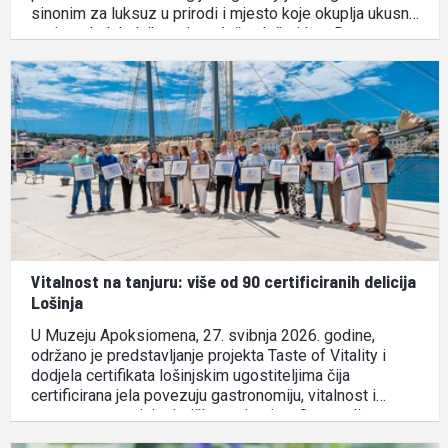
sinonim za luksuz u prirodi i mjesto koje okuplja ukusne
proizvode lokalnih proizvođača. Jože i Lea Dragovan,
inspirirani odličnim lokalnim vinima, razradili su …
Vitalnost na tanjuru: više od 90 certificiranih delicija
Lošinja
U Muzeju Apoksiomena, 27. svibnja 2026. godine,
održano je predstavljanje projekta Taste of Vitality i
dodjela certifikata lošinjskim ugostiteljima čija
certificirana jela povezuju gastronomiju, vitalnost i
suvremene nutricionističke smjernice. Ove godine
oznaku Taste of Vitality nosi više od 90 delicija iz