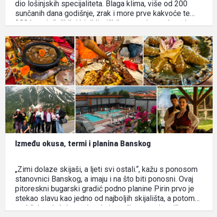
dio lošinjskih specijaliteta. Blaga klima, više od 200
sunčanih dana godišnje, zrak i more prve kakvoće te
280 km pješačkih i biciklističkih staza, isprepleteni su
na destinaciji na koju se gosti dolaze …
Između okusa, termi i planina Banskog
„Zimi dolaze skijaši, a ljeti svi ostali.“, kažu s ponosom
stanovnici Banskog, a imaju i na što biti ponosni. Ovaj
pitoreskni bugarski gradić podno planine Pirin prvo je
stekao slavu kao jedno od najboljih skijališta, a potom
sadržajem i aktivnostima koje nudi postao i omiljena