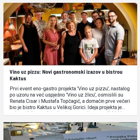
ljetna destinacija. Goste tijekom cijele …
Vino uz pizzu: Novi gastronomski izazov u bistrou
Kaktus
Prvi event eno-gastro projekta 'Vino uz pizzu', nastalog
po uzoru na već uspješno 'Vino uz žlicu', osmislili su
Renata Cisar i Mustafa Topčagić, a domaćin prve večeri
bio je bistro Kaktus u Velikoj Gorici. Ideja projekta je
pokazati da se vrhunska vina mogu izvrsno sljubiti i s
jednim od najomiljenijih …