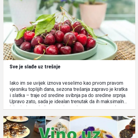
ponude 18 lošinjskih ugostiteljskih objekata: restoran
Artatore, Baracuda gostionica, …
Sve je slađe uz trešnje
Iako im se uvijek iznova veselimo kao prvom pravom
vjesniku toplijih dana, sezona trešanja zapravo je kratka
i slatka – traje od sredine svibnja pa do sredine srpnja.
Upravo zato, sada je idealan trenutak da ih maksimalno
iskoristimo u kulinarstvu i uvrstimo u gastronomske
kreacije. Trešnje u gastronomiji uživaju status …