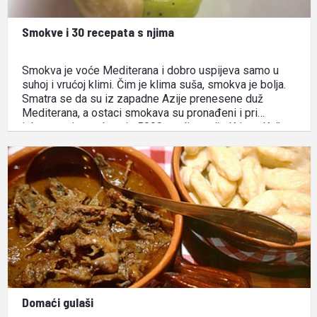
Smokve i 30 recepata s njima
Smokva je voće Mediterana i dobro uspijeva samo u
suhoj i vrućoj klimi. Čim je klima suša, smokva je bolja.
Smatra se da su iz zapadne Azije prenesene duž
Mediterana, a ostaci smokava su pronađeni i pri
iskopavanju gradova iz 5000. godine prije Krista. Kažu
da je bila omiljeno voće …
Domaći gulaši