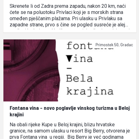
Skrenete li od Zadra prema zapadu, nakon 20 km, naći
ćete se na poluotoku Privlaci koji je s morskih strana
omeđen pješčanim plažama. Pri ulasku u Privlaku sa
zapadne strane, prvo s čine se pogled susreće je aleja
trstike i kuće ispred kojih stanovnici - ribari prodaju svoj
dnevni ulov. …
Primostek 50, Gradac
Fontana vina - novo poglavlje vinskog turizma u Beloj
krajini
Na obali rijeke Kupe u Beloj krajini, blizu hrvatske
granice, na samom ulasku u resort Big Berry, otvorena je
prva Fontana vina u regiji. Big Berry je već godinama