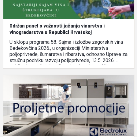
Održan panel o važnosti jačanja vinarstva i
vinogradarstva u Republici Hrvatskoj
U sklopu programa 58. Sajma i izložbe zagorskih vina
Bedekovčina 2026., u organizaciji Ministarstva
poljoprivrede, šumarstva i ribarstva, odnosno Uprave za
stručnu podršku razvoju poljoprivrede, 13.5. 2026.
održan je stručni okrugli stol pod nazivom „Uloga
ocjenjivanja vina i sajmova u jačanju tržišne
prepoznatljivosti vina“. Okrugli stol okupio je vodeće
predstavnike …