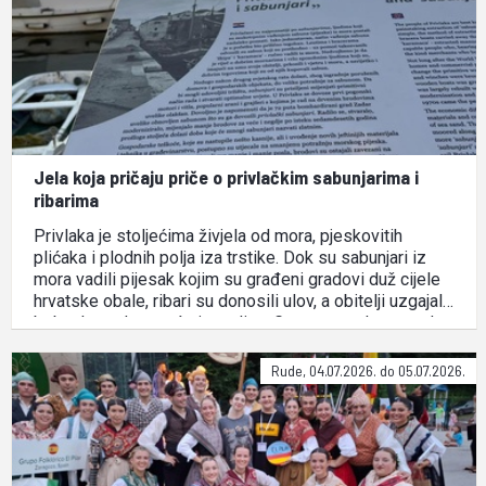
Jela koja pričaju priče o privlačkim sabunjarima i
ribarima
Privlaka je stoljećima živjela od mora, pjeskovitih
plićaka i plodnih polja iza trstike. Dok su sabunjari iz
mora vadili pijesak kojim su građeni gradovi duž cijele
hrvatske obale, ribari su donosili ulov, a obitelji uzgajale
bob, slanutak, povrće i masline. Gastronomska ponuda
Privlake i danas je inspirirana tim susretom mora i …
Rude, 04.07.2026. do 05.07.2026.