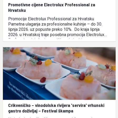
Promotivne cijene Electrolux Professional za
Hrvatsku
Promocije Electrolux Professional za Hrvatsku
Pametna ulaganja za profesionalne kuhinje – do 30.
lipnja 2026. uz popuste preko 10%. Do kraja lipnja
2026. u Hrvatskoj traje posebna promocija Electrolux
Professional rješenja osmišljena kako bi
profesionalnim kuhinjama donijela više učinkovitosti,
niže operativne troškove i vrhunsku pouzdanost. U
promotivnoj ponudi nalaze se: …
Crikveničko – vinodolska rivijera 'servira' vrhunski
gastro doživljaj – Festival škampa