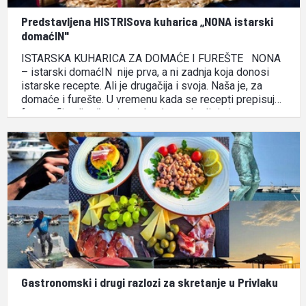
Predstavljena HISTRISova kuharica „NONA istarski
domaćIN"
ISTARSKA KUHARICA ZA DOMAĆE I FUREŠTE NONA
– istarski domaćIN nije prva, a ni zadnja koja donosi
istarske recepte. Ali je drugačija i svoja. Naša je, za
domaće i furešte. U vremenu kada se recepti prepisuju,
fotografije uljepšavaju, a okusi standardiziraju, ova
istarska kuharica bira drugi put te nastoji …
Gastronomski i drugi razlozi za skretanje u Privlaku