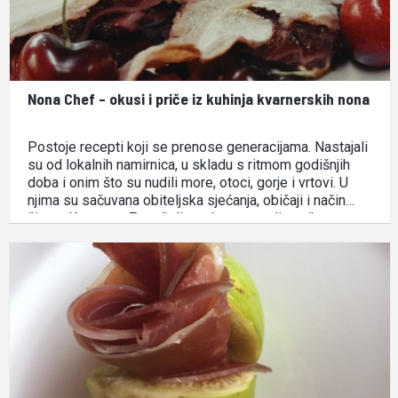
Nona Chef - okusi i priče iz kuhinja kvarnerskih nona
Postoje recepti koji se prenose generacijama. Nastajali
su od lokalnih namirnica, u skladu s ritmom godišnjih
doba i onim što su nudili more, otoci, gorje i vrtovi. U
njima su sačuvana obiteljska sjećanja, običaji i način
života Kvarnera. Zato želimo da ostanu dio naše
svakodnevice i da ih upoznaju i …