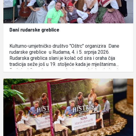
Dani rudarske greblice
Kulturno-umjetničko društvo "Oštrc" organizira Dane
rudarske greblice u Rudama, 4. i 5. srpnja 2026.
Rudarska greblica slani je kolač od sira i oraha čija
tradicija seže još u 19. stoljeće kada je mještanima
Ruda kraj Samobora zaposlenim u rudnicima bakra i
željeza ovaj kolač često bio jedino jelo tijekom
cjelodnevnog …