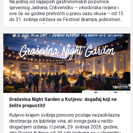
Na jednoj od najljepših gastronomskih pozornica
sjevernog Jadrana, Crikveničko – vinodolska rivijera i
ove će se godine pretvoriti u pravu oazu okusa – od 15.
do 31. svibnja održava se Festival škampa, jedinstvena
eno-gastro manifestacija posvećena jednoj od
najcjenjenijih morskih delicija ovog kraja. Nakon
uspješnog lanjskog izdanja koje je kao …
Graševina Night Garden u Kutjevu: događaj koji ne
želite propustiti!
Kutjevo krajem svibnja ponovno postaje nezaobilazna
destinacija za ljubitelje vina, ali ovoga puta u nešto
drugačijem izdanju. U petak, 29. svibnja 2026. godine,
atrij Dvorca Kutjevo od 19 sati pretvara se u elegantnu