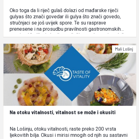
Oko toga da li riječ gulaš dolazi od mađarske riječi
gulyas što znači govedar ili gulya što znači govedo,
stručnjaci se još uvijek spore. Te su rasprave
prenesene i na prosudbu pravilnosti gastronomskih
termina. Ukoliko je korijen u riječi govedo, naziv gulaša
mogla bi nositi samo jela od govedine. Ukoliko …
Mali Lošinj
Na otoku vitalnosti, vitalnost se može i okusiti
Na Lošinju, otoku vitalnosti, raste preko 200 vrsta
ljekovitih bilja. Okusi i mirisi mnogih od njih su sastavni