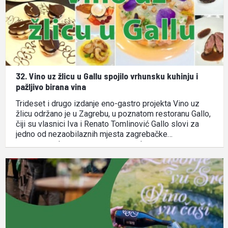
32. Vino uz žlicu u Gallu spojilo vrhunsku kuhinju i
pažljivo birana vina
Trideset i drugo izdanje eno-gastro projekta Vino uz
žlicu održano je u Zagrebu, u poznatom restoranu Gallo,
čiji su vlasnici Iva i Renato Tomlinović Gallo slovi za
jedno od nezaobilaznih mjesta zagrebačke
gastronomske scene poznato po elegantnom
ambijentu, profinjenoj mediteranskoj kuhinji i pažljivo
osmišljenim jelima koja spajaju domaće namirnice i …