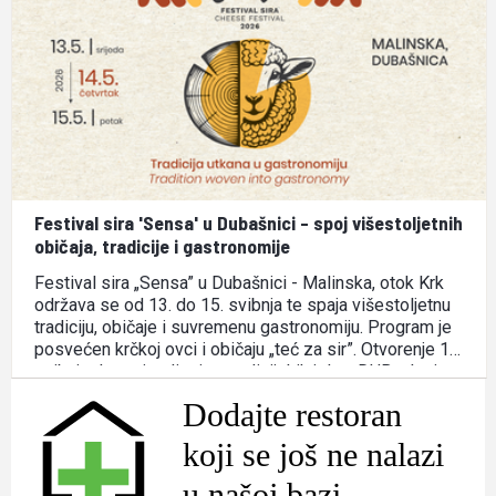
Festival sira 'Sensa' u Dubašnici - spoj višestoljetnih
običaja, tradicije i gastronomije
Festival sira „Sensa” u Dubašnici - Malinska, otok Krk
održava se od 13. do 15. svibnja te spaja višestoljetnu
tradiciju, običaje i suvremenu gastronomiju. Program je
posvećen krčkoj ovci i običaju „teć za sir”. Otvorenje 13.
svibnja donosi radionice tradicijskih jela u DUBoaku i
koncert na Trgu Ivana Klobučarića. Glavni …