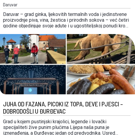
Daruvar
Daruvar – grad ginka, ljekovitih termalnih voda i jedinstvene
proizvodnje piva, vina, žestica i prirodnih sokova – već četiri
godine objedinjuje svoje adute i u ugostiteljskoj ponudi kroz
projekt 6-i elementi. Provodi ga TZ Daruvar–Papuk u suradnji
s Gastronautima, daruvarskim ugostiteljima i lokalnim
proizvođačima. Tijekom dosadašnjeg razvoja, daruvarski su
ugostitelji …
JUHA OD FAZANA, PICOKI IZ TOPA, DEVE I PJESCI –
DOBRODOŠLI U ĐURĐEVAC
Grad u kojem pustinjski krajolici, legende i lovački
specijaliteti žive punim plućima Lijepa naša puna je
iznenađenja, a Đurđevac jedan od predvodnika. Usred