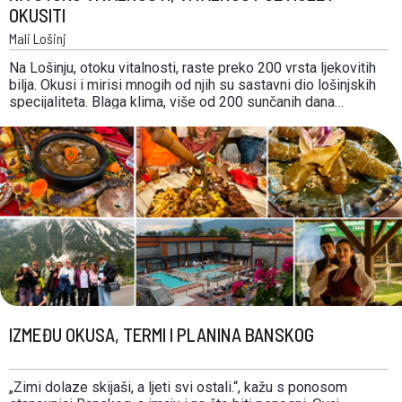
OKUSITI
Mali Lošinj
Na Lošinju, otoku vitalnosti, raste preko 200 vrsta ljekovitih
bilja. Okusi i mirisi mnogih od njih su sastavni dio lošinjskih
specijaliteta. Blaga klima, više od 200 sunčanih dana
godišnje, zrak i more prve kakvoće te 280 km pješačkih i
biciklističkih staza, isprepleteni su na destinaciji na koju se
gosti dolaze …
IZMEĐU OKUSA, TERMI I PLANINA BANSKOG
„Zimi dolaze skijaši, a ljeti svi ostali.“, kažu s ponosom