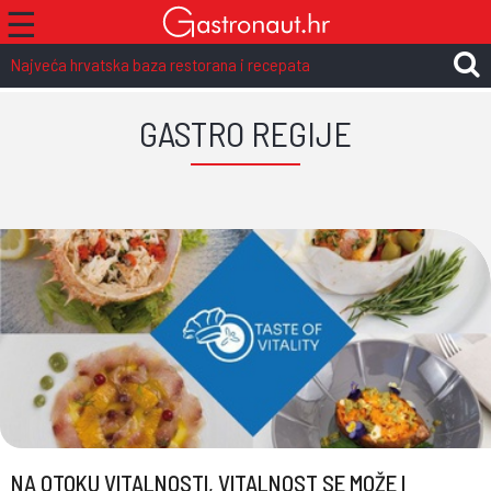
☰
Najveća hrvatska baza restorana i recepata
GASTRO REGIJE
NA OTOKU VITALNOSTI, VITALNOST SE MOŽE I