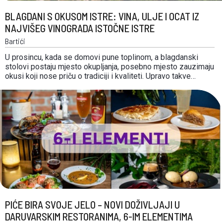
BLAGDANI S OKUSOM ISTRE: VINA, ULJE I OCAT IZ
NAJVIŠEG VINOGRADA ISTOČNE ISTRE
Bartići
U prosincu, kada se domovi pune toplinom, a blagdanski
stolovi postaju mjesto okupljanja, posebno mjesto zauzimaju
okusi koji nose priču o tradiciji i kvaliteti. Upravo takve
proizvode stvara vinarija Juričić, smještena na istočnoj strani
istarskog poluotoka, gdje sunce, vjetar i bogato mineralno tlo
stvaraju idealne uvjete za vrhunsko grožđe i …
PIĆE BIRA SVOJE JELO – NOVI DOŽIVLJAJI U
DARUVARSKIM RESTORANIMA, 6-IM ELEMENTIMA