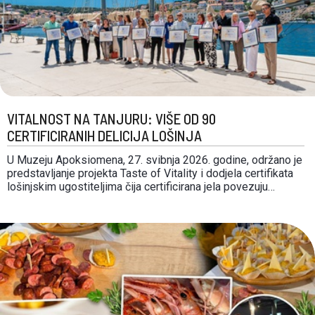
VITALNOST NA TANJURU: VIŠE OD 90
CERTIFICIRANIH DELICIJA LOŠINJA
U Muzeju Apoksiomena, 27. svibnja 2026. godine, održano je
predstavljanje projekta Taste of Vitality i dodjela certifikata
lošinjskim ugostiteljima čija certificirana jela povezuju
gastronomiju, vitalnost i suvremene nutricionističke
smjernice. Ove godine oznaku Taste of Vitality nosi više od
90 delicija iz ponude 18 lošinjskih ugostiteljskih objekata:
restoran Artatore, Baracuda gostionica, …