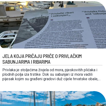
recognition as one of …
JELA KOJA PRIČAJU PRIČE O PRIVLAČKIM
SABUNJARIMA I RIBARIMA
Privlaka je stoljećima živjela od mora, pjeskovitih plićaka i
plodnih polja iza trstike. Dok su sabunjari iz mora vadili
pijesak kojim su građeni gradovi duž cijele hrvatske obale,
ribari su donosili ulov, a obitelji uzgajale bob, slanutak,
povrće i masline. Gastronomska ponuda Privlake i danas
je inspirirana tim susretom mora i …