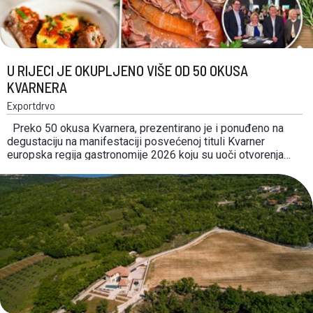
U RIJECI JE OKUPLJENO VIŠE OD 50 OKUSA
KVARNERA
Exportdrvo
Preko 50 okusa Kvarnera, prezentirano je i ponuđeno na
degustaciju na manifestaciji posvećenoj tituli Kvarner
europska regija gastronomije 2026 koju su uoči otvorenja
festivala vina WineRi organizirale turističke zajednice Rijeke
i Riječkog prstena.. Riječke boje branili su Riječka
gastronomska luka Nautica s rižotom sa škampima i
šparogama i minjonima od …