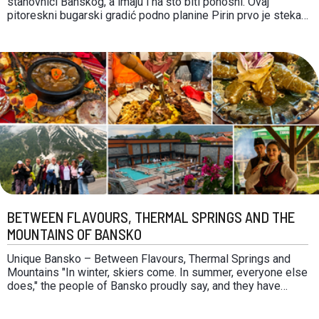
stanovnici Banskog, a imaju i na što biti ponosni. Ovaj
pitoreskni bugarski gradić podno planine Pirin prvo je stekao
slavu kao jedno od najboljih skijališta, a potom sadržajem i
aktivnostima koje nudi postao i omiljena ljetna destinacija.
Goste tijekom cijele …
BETWEEN FLAVOURS, THERMAL SPRINGS AND THE
MOUNTAINS OF BANSKO
Unique Bansko – Between Flavours, Thermal Springs and
Mountains "In winter, skiers come. In summer, everyone else
does," the people of Bansko proudly say, and they have
every reason to be proud. Nestled at the foot of the Pirin
Mountains, this picturesque Bulgarian town first gained