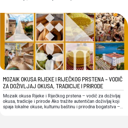
Podravine, okružen je pijescima i devama, šumama,
vinogradarima i voćnjacima. Među njima stara tvrđava, u kojoj
živi legenda o obrani grada ispaljivanjem picoka, što i danas
za …
MOZAIK OKUSA RIJEKE I RIJEČKOG PRSTENA – VODIČ
ZA DOŽIVLJAJ OKUSA, TRADICIJE I PRIRODE
Mozaik okusa Rijeke i Riječkog prstena – vodič za doživljaj
okusa, tradicije i prirode Ako tražite autentičan doživljaj koji
spaja lokalne okuse, kulturnu baštinu i prirodna bogatstva –
dobrodošli u Rijeku i Riječki prsten! Ovaj vodič vam nudi
prijedloge za individualno istraživanje gastro-mozaika, u
kojem svaka destinacija ima svoju priču, …