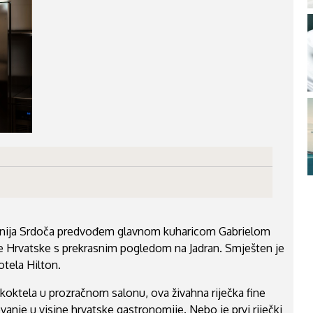
nija Srdoča predvođem glavnom kuharicom Gabrielom
 Hrvatske s prekrasnim pogledom na Jadran. Smješten je
otela Hilton.
 koktela u prozračnom salonu, ova živahna riječka fine
vanje u visine hrvatske gastronomije. Nebo je prvi riječki