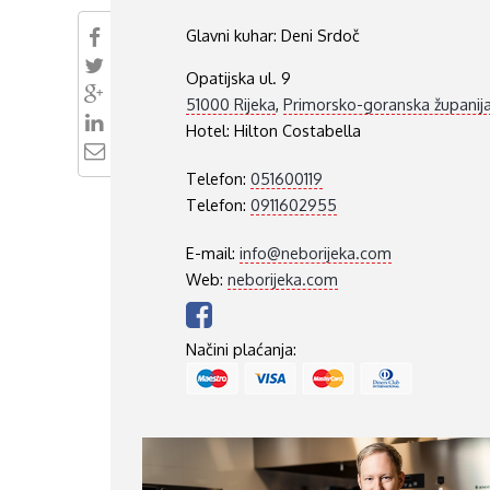
VUKOVARSKO-SRIJEMSKA ŽUPANIJA
Glavni kuhar:
Deni Srdoč
ISTARSKA ŽUPANIJA
Opatijska ul. 9
51000 Rijeka
,
Primorsko-goranska županij
Hotel:
Hilton Costabella
Telefon:
051600119
Telefon:
0911602955
E-mail:
info@neborijeka.com
Web:
neborijeka.com
Načini plaćanja: