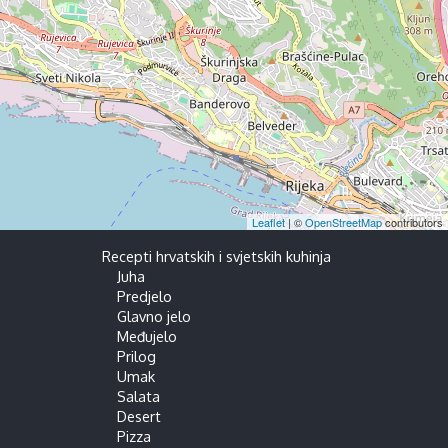
Leaflet
| ©
OpenStreetMap
contributors
Recepti hrvatskih i svjetskih kuhinja
Juha
Predjelo
Glavno jelo
Međujelo
Prilog
Umak
Salata
Desert
Pizza