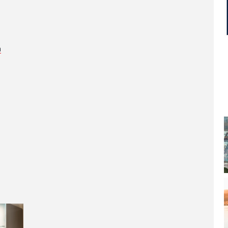
SPLITSKO-DALMATINSKA ŽUPANIJA
DUBROVAČKO-NERETVANSKA ŽUPANIJA
a