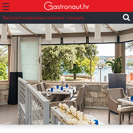
☰
Najveća hrvatska baza restorana i recepata