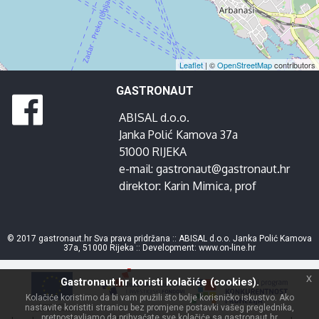
Leaflet
| ©
OpenStreetMap
contributors
GASTRONAUT
ABISAL d.o.o.
Janka Polić Kamova 37a
51000 RIJEKA
e-mail:
gastronaut@gastronaut.hr
direktor:
Karin Mimica
, prof
© 2017 gastronaut.hr Sva prava pridržana :: ABISAL d.o.o. Janka Polić Kamova
37a, 51000 Rijeka :: Development:
www.on-line.hr
x
Gastronaut.hr koristi kolačiće (cookies).
Kolačiće koristimo da bi vam pružili što bolje korisničko iskustvo. Ako
nastavite koristiti stranicu bez promjene postavki vašeg preglednika,
pretpostavljamo da prihvaćate sve kolačiće sa gastronaut.hr