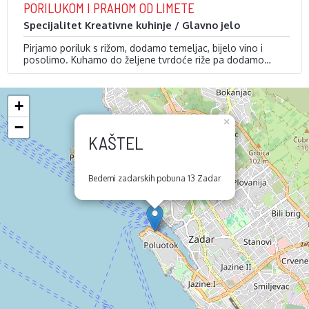
PORILUKOM I PRAHOM OD LIMETE
Specijalitet Kreativne kuhinje / Glavno jelo
Pirjamo poriluk s rižom, dodamo temeljac, bijelo vino i
posolimo. Kuhamo do željene tvrdoće riže pa dodamo
maslac, prah od limete i emulziramo.
Odvojeno pečemo Jakobove kapice i škampe na
pročišćenom maslacu s malo maslinovog ulja, samo par
minuta. Sve zajedno posložimo i serviramo.
Čips od sira napravimo tako da …
+
×
−
KAŠTEL
Bedemi zadarskih pobuna 13 Zadar