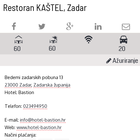
Restoran KAŠTEL, Zadar
60
60
20
Ažuriranje
Bedemi zadarskih pobuna 13
23000 Zadar
,
Zadarska županija
Hotel:
Bastion
Telefon:
023494950
E-mail:
info@hotel-bastion.hr
Web:
www.hotel-bastion.hr
Načini plaćanja: