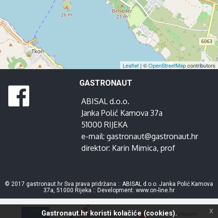
Leaflet
| ©
OpenStreetMap
contributors
GASTRONAUT
ABISAL d.o.o.
Janka Polić Kamova 37a
51000 RIJEKA
e-mail:
gastronaut@gastronaut.hr
direktor:
Karin Mimica
, prof
© 2017 gastronaut.hr Sva prava pridržana :: ABISAL d.o.o. Janka Polić Kamova
37a, 51000 Rijeka :: Development:
www.on-line.hr
x
Gastronaut.hr koristi kolačiće (cookies).