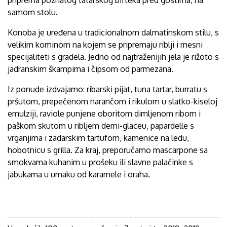
samom stolu.
Konoba je uređena u tradicionalnom dalmatinskom stilu, s
velikim kominom na kojem se pripremaju riblji i mesni
specijaliteti s gradela. Jedno od najtraženijih jela je rižoto s
jadranskim škampima i čipsom od parmezana.
Iz ponude izdvajamo: ribarski pijat, tuna tartar, burratu s
pršutom, prepečenom narančom i rikulom u slatko-kiseloj
emulziji, raviole punjene oboritom dimljenom ribom i
paškom skutom u ribljem demi-glaceu, papardelle s
vrganjima i zadarskim tartufom, kamenice na ledu,
hobotnicu s grilla. Za kraj, preporučamo mascarpone sa
smokvama kuhanim u prošeku ili slavne palačinke s
jabukama u umaku od karamele i oraha.