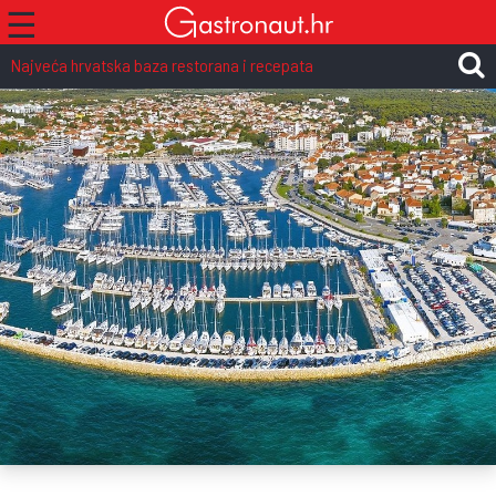
☰
Najveća hrvatska baza restorana i recepata