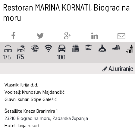
Restoran MARINA KORNATI, Biograd na
moru
175
175
100
Ažuriranje
Vlasnik:
Ilirija d.d.
Voditelj:
Krunoslav Majdandžić
Glavni kuhar:
Stipe Galešić
Šetalište Kneza Branimira 1
23210 Biograd na moru
,
Zadarska županija
Hotel:
Ilirija resort