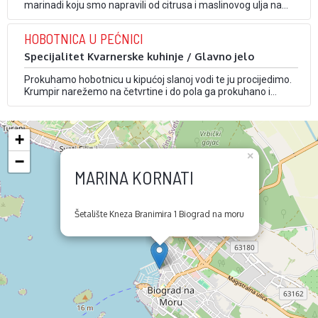
marinadi koju smo napravili od citrusa i maslinovog ulja na
hladnome minimalno 24 sata. Nakon toga tunu narežemo na
tanke ploške i posložimo na rikolu. Začinimo maslinovim
HOBOTNICA U PEĆNICI
uljem, mljevenim paprom, cvijetom soli i kaparama.
Specijalitet Kvarnerske kuhinje / Glavno jelo
Prokuhamo hobotnicu u kipućoj slanoj vodi te ju procijedimo.
Krumpir narežemo na četvrtine i do pola ga prokuhano i
ocijedimo. Povrće narežemo na trakice te ga do pola ispržimo
na tavi na malo maslinovog ulja, soli i papra. U tavu u kojoj se
nalazi povrće dodamo narezanu hobotnicu (na krupno, …
+
×
−
MARINA KORNATI
Šetalište Kneza Branimira 1 Biograd na moru