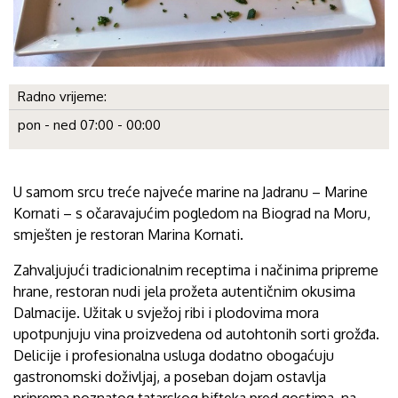
Radno vrijeme:
pon - ned 07:00 - 00:00
U samom srcu treće najveće marine na Jadranu – Marine
Kornati – s očaravajućim pogledom na Biograd na Moru,
smješten je restoran Marina Kornati.
Zahvaljujući tradicionalnim receptima i načinima pripreme
hrane, restoran nudi jela prožeta autentičnim okusima
Dalmacije. Užitak u svježoj ribi i plodovima mora
upotpunjuju vina proizvedena od autohtonih sorti grožđa.
Delicije i profesionalna usluga dodatno obogaćuju
gastronomski doživljaj, a poseban dojam ostavlja
priprema poznatog tatarskog bifteka pred gostima, na