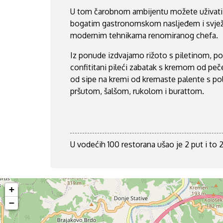
U tom čarobnom ambijentu možete uživati u 
bogatim gastronomskom nasljeđem i svježi
modernim tehnikama renomiranog chefa.
Iz ponude izdvajamo rižoto s piletinom, 
confititani pileći zabatak s kremom od peče
od sipe na kremi od kremaste palente s pol
pršutom, šalšom, rukolom i burattom.
U vodećih 100 restorana ušao je 2 put i to
+
−