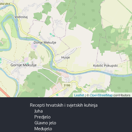
Leaflet
| ©
OpenStreetMap
contributors
Recepti hrvatskih i svjetskih kuhinja
Juha
Predjelo
Glavno jelo
Međujelo