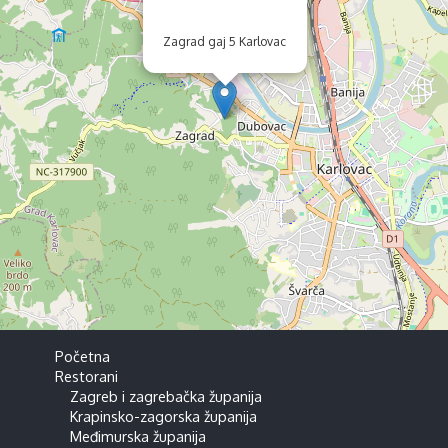
Zagrad gaj 5 Karlovac
Početna
Restorani
Zagreb i zagrebačka županija
Krapinsko-zagorska županija
Međimurska županija