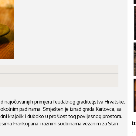
 najočuvanijih primjera feudalnog graditeljstva Hrvatske.
a okolnim padinama. Smješten je iznad grada Karlovca, sa
dni krajolik i duboko u prošlost tog povijesnog prostora.
I
spjesima Frankopana i raznim sudbinama vezanim za Stari