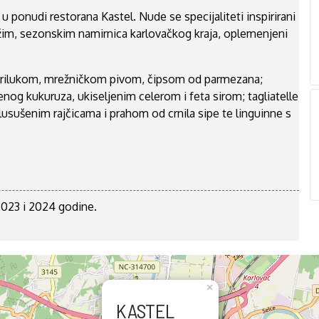
ponudi restorana Kastel. Nude se specijaliteti inspirirani
m, sezonskim namirnica karlovačkog kraja, oplemenjeni
porilukom, mrežničkom pivom, čipsom od parmezana;
nog kukuruza, ukiseljenim celerom i feta sirom; tagliatelle
usušenim rajčicama i prahom od crnila sipe te linguinne s
 2023 i 2024 godine.
×
KASTEL