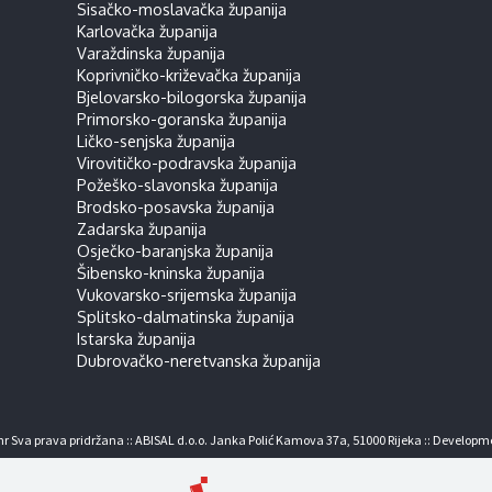
Sisačko-moslavačka županija
Karlovačka županija
Varaždinska županija
Koprivničko-križevačka županija
Bjelovarsko-bilogorska županija
Primorsko-goranska županija
Ličko-senjska županija
Virovitičko-podravska županija
Požeško-slavonska županija
Brodsko-posavska županija
Zadarska županija
Osječko-baranjska županija
Šibensko-kninska županija
Vukovarsko-srijemska županija
Splitsko-dalmatinska županija
Istarska županija
Dubrovačko-neretvanska županija
r Sva prava pridržana :: ABISAL d.o.o. Janka Polić Kamova 37a, 51000 Rijeka :: Developm