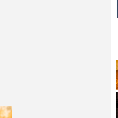
SPLITSKO-DALMATINSKA ŽUPANIJA
DUBROVAČKO-NERETVANSKA ŽUPANIJA