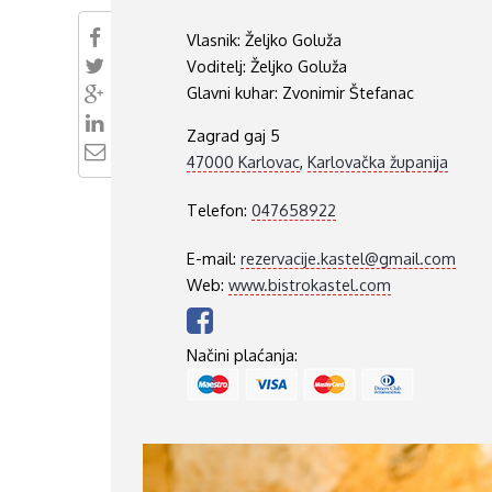
VUKOVARSKO-SRIJEMSKA ŽUPANIJA
Vlasnik:
Željko Goluža
Voditelj:
Željko Goluža
ISTARSKA ŽUPANIJA
Glavni kuhar:
Zvonimir Štefanac
Zagrad gaj 5
47000 Karlovac
,
Karlovačka županija
Telefon:
047658922
E-mail:
rezervacije.kastel@gmail.com
Web:
www.bistrokastel.com
Načini plaćanja: