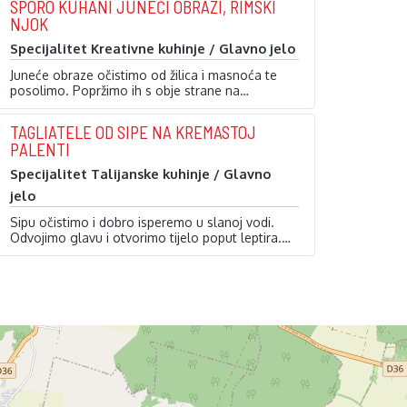
SPORO KUHANI JUNEĆI OBRAZI, RIMSKI
NJOK
Specijalitet Kreativne kuhinje / Glavno jelo
Juneće obraze očistimo od žilica i masnoća te
posolimo. Popržimo ih s obje strane na
zagrijanom ulju te izvadimo iz lonca. U masnoću
od prženja ubacimo korjenasto povrće i pržimo
TAGLIATELE OD SIPE NA KREMASTOJ
do zlatnožute boje. Kada povrće uvene, dodamo
PALENTI
senf, crno vino, pelate i vodu. Vratimo meso
unutra, dodamo sol, papar i …
Specijalitet Talijanske kuhinje / Glavno
jelo
Sipu očistimo i dobro isperemo u slanoj vodi.
Odvojimo glavu i otvorimo tijelo poput leptira.
Mariniramo je maslinovim uljem, limunovim
Nakon kuhanja zamrznemo, pa je smrznutu
sokom, solju i paprom. Vakumiramo u vrećici po
režemo na tanke trakice koje oblikom podsjećaju
tri komada i kuhamo sous-vide 2 sata na 65°C.
…