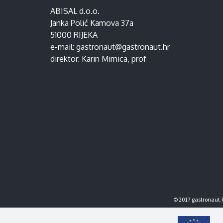
ABISAL d.o.o.
Janka Polić Kamova 37a
51000 RIJEKA
e-mail:
gastronaut@gastronaut.hr
direktor:
Karin Mimica
, prof
© 2017 gastronaut.h