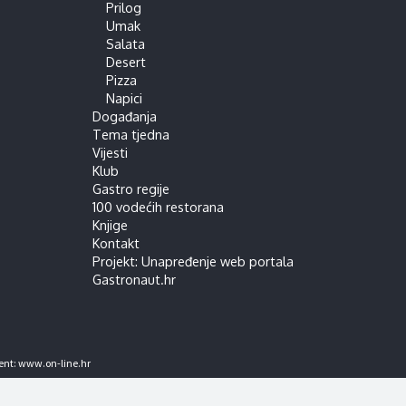
Prilog
Umak
Salata
Desert
Pizza
Napici
Događanja
Tema tjedna
Vijesti
Klub
Gastro regije
100 vodećih restorana
Knjige
Kontakt
Projekt: Unapređenje web portala
Gastronaut.hr
ent:
www.on-line.hr