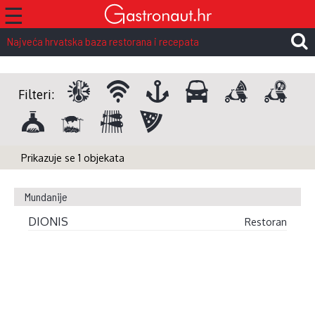
☰
Najveća hrvatska baza restorana i recepata
Filteri:
Prikazuje se 1 objekata
Mundanije
DIONIS
Restoran