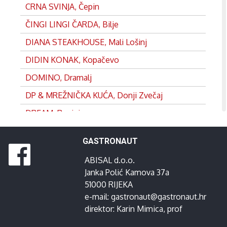
CRNA SVINJA, Čepin
ČINGI LINGI ČARDA, Bilje
DIANA STEAKHOUSE, Mali Lošinj
DIDIN KONAK, Kopačevo
DOMINO, Dramalj
DP & MREŽNIČKA KUĆA, Donji Zvečaj
DREAM, Rovinj
DVOR, Split
GASTRONAUT
EDEN, Satnica
ABISAL d.o.o.
FRANKOPAN, Ogulin
Janka Polić Kamova 37a
GANEUM, Lovran
51000 RIJEKA
e-mail:
gastronaut@gastronaut.hr
GOSPOJA, Vrbnik
direktor:
Karin Mimica
, prof
GRADINA, Josipdol