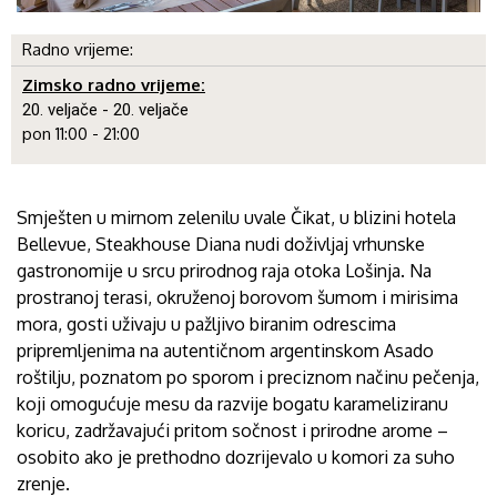
Radno vrijeme:
Zimsko radno vrijeme:
20. veljače - 20. veljače
pon 11:00 - 21:00
Smješten u mirnom zelenilu uvale Čikat, u blizini hotela
Bellevue, Steakhouse Diana nudi doživljaj vrhunske
gastronomije u srcu prirodnog raja otoka Lošinja. Na
prostranoj terasi, okruženoj borovom šumom i mirisima
mora, gosti uživaju u pažljivo biranim odrescima
pripremljenima na autentičnom argentinskom Asado
roštilju, poznatom po sporom i preciznom načinu pečenja,
koji omogućuje mesu da razvije bogatu karameliziranu
koricu, zadržavajući pritom sočnost i prirodne arome –
osobito ako je prethodno dozrijevalo u komori za suho
zrenje.