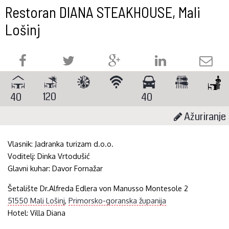
Restoran DIANA STEAKHOUSE, Mali
Lošinj
120
40
40
Ažuriranje
Vlasnik:
Jadranka turizam d.o.o.
Voditelj:
Dinka Vrtodušić
Glavni kuhar:
Davor Fornažar
Šetalište Dr.Alfreda Edlera von Manusso Montesole 2
51550 Mali Lošinj
,
Primorsko-goranska županija
Hotel:
Villa Diana