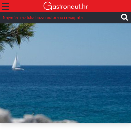
☰
Najveća hrvatska baza restorana i recepata