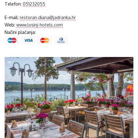
Telefon:
051232055
E-mail:
restoran.diana@jadranka.hr
Web:
www.losinj-hotels.com
Načini plaćanja: