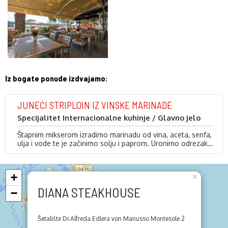
Iz bogate ponude izdvajamo:
JUNEĆI STRIPLOIN IZ VINSKE MARINADE
Specijalitet Internacionalne kuhinje / Glavno jelo
Štapnim mikserom izradimo marinadu od vina, aceta, senfa,
ulja i vode te je začinimo solju i paprom. Uronimo odrezak u
marinadu. Meso složimo u pliticu s nekoliko grančica
Prije …
ružmarina i timijana te nekoliko režnjeva češnjaka. Sve
prelijemo pripremljenom marinadom i ostavimo da odstoji u
+
×
hladnjaku jedan do tri dana.
DIANA STEAKHOUSE
−
Šetalište Dr.Alfreda Edlera von Manusso Montesole 2