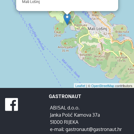
Mali Lošinj
Leaflet
| ©
OpenStreetMap
contributors
GASTRONAUT
ABISAL d.o.o.
Janka Polić Kamova 37a
51000 RIJEKA
e-mail:
gastronaut@gastronaut.hr