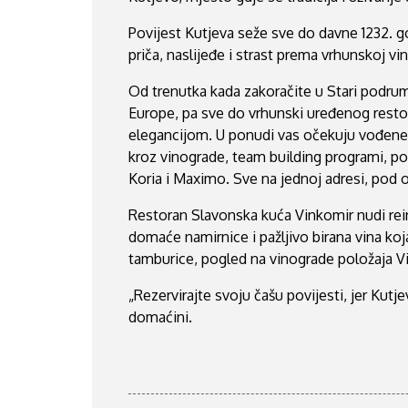
Povijest Kutjeva seže sve do davne 1232. g
priča, naslijeđe i strast prema vrhunskoj vi
Od trenutka kada zakoračite u Stari podrum
Europe, pa sve do vrhunski uređenog resto
elegancijom. U ponudi vas očekuju vođene d
kroz vinograde, team building programi, po
Koria i Maximo. Sve na jednoj adresi, pod o
Restoran Slavonska kuća Vinkomir nudi rei
domaće namirnice i pažljivo birana vina koj
tamburice, pogled na vinograde položaja V
„Rezervirajte svoju čašu povijesti, jer Kut
domaćini.