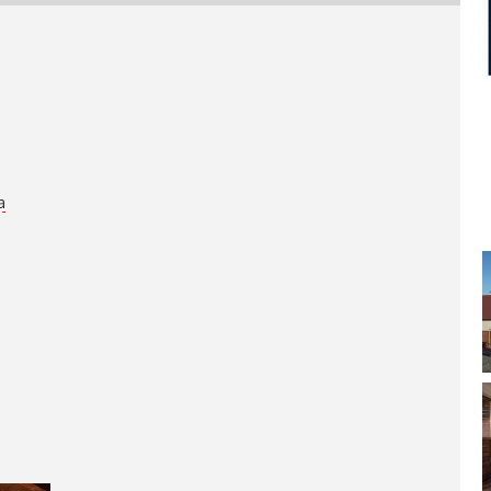
SPLITSKO-DALMATINSKA ŽUPANIJA
DUBROVAČKO-NERETVANSKA ŽUPANIJA
a