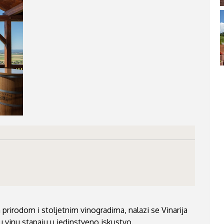
prirodom i stoljetnim vinogradima, nalazi se Vinarija
 u vinu stapaju u jedinstveno iskustvo.