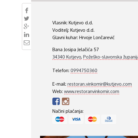
VUKOVARSKO-SRIJEMSKA ŽUPANIJA
ISTARSKA ŽUPANIJA
Vlasnik:
Kutjevo d.d.
Voditelj:
Kutjevo d.d.
Glavni kuhar:
Hrvoje Lončarević
Bana Josipa Jelačića 57
34340 Kutjevo
,
Požeško-slavonska županij
Telefon:
0994750360
E-mail:
restoran.vinkomir@kutjevo.com
Web:
www.restoranvinkomir.com
Načini plaćanja: