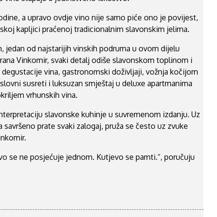
odine, a upravo ovdje vino nije samo piće ono je povijest,
nskoj kapljici praćenoj tradicionalnim slavonskim jelima.
, jedan od najstarijih vinskih podruma u ovom dijelu
rana Vinkomir, svaki detalj odiše slavonskom toplinom i
egustacije vina, gastronomski doživljaji, vožnja kočijom
slovni susreti i luksuzan smještaj u deluxe apartmanima
kriljem vrhunskih vina.
nterpretaciju slavonske kuhinje u suvremenom izdanju. Uz
a savršeno prate svaki zalogaj, pruža se često uz zvuke
inkomir.
jevo se ne posjećuje jednom. Kutjevo se pamti.“, poručuju