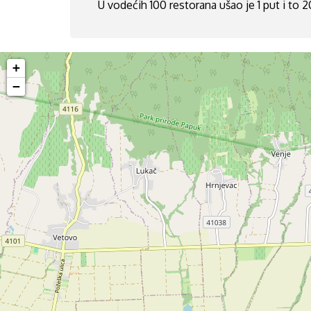
U vodećih 100 restorana ušao je 1 put i to 
+
−