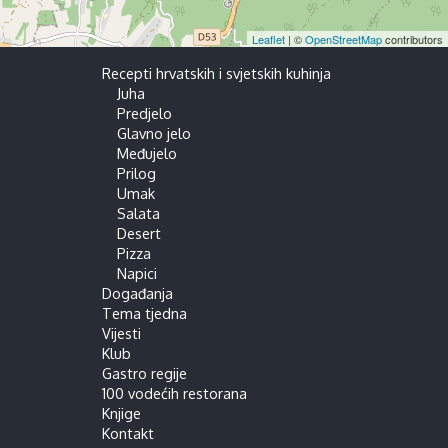
Leaflet
| ©
OpenStreetMap
contributors
Recepti hrvatskih i svjetskih kuhinja
Juha
Predjelo
Glavno jelo
Međujelo
Prilog
Umak
Salata
Desert
Pizza
Napici
Događanja
Tema tjedna
Vijesti
Klub
Gastro regije
100 vodećih restorana
Knjige
Kontakt