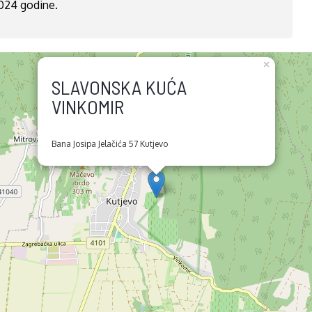
2024 godine.
×
SLAVONSKA KUĆA
VINKOMIR
Bana Josipa Jelačića 57 Kutjevo