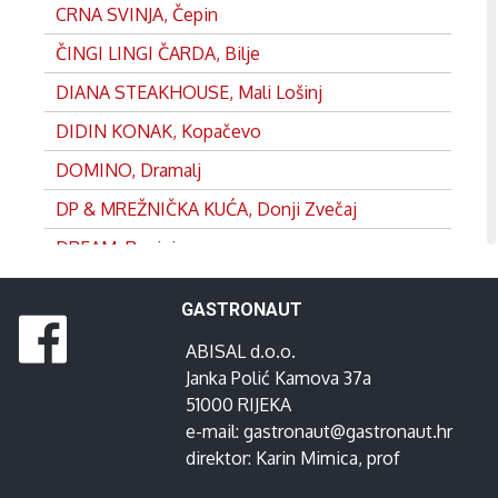
CRNA SVINJA, Čepin
ČINGI LINGI ČARDA, Bilje
DIANA STEAKHOUSE, Mali Lošinj
DIDIN KONAK, Kopačevo
DOMINO, Dramalj
DP & MREŽNIČKA KUĆA, Donji Zvečaj
DREAM, Rovinj
DVOR, Split
GASTRONAUT
EDEN, Satnica
ABISAL d.o.o.
FRANKOPAN, Ogulin
Janka Polić Kamova 37a
GANEUM, Lovran
51000 RIJEKA
e-mail:
gastronaut@gastronaut.hr
GOSPOJA, Vrbnik
direktor:
Karin Mimica
, prof
GRADINA, Josipdol