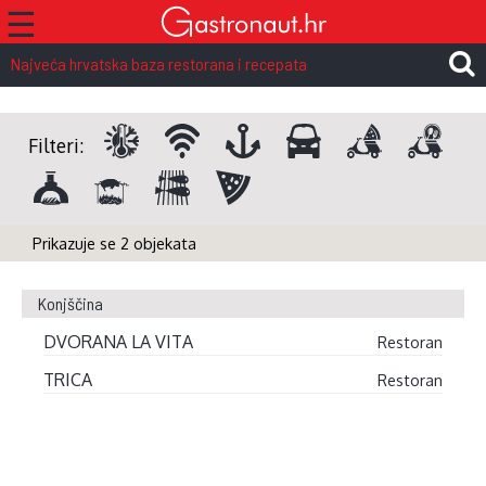
☰
Najveća hrvatska baza restorana i recepata
Filteri:
Prikazuje se 2 objekata
Konjščina
DVORANA LA VITA
Restoran
TRICA
Restoran