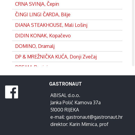
CRNA SVINJA, Čepin
ČINGI LINGI ČARDA, Bilje
DIANA STEAKHOUSE, Mali Lošinj
DIDIN KONAK, Kopačevo
DOMINO, Dramalj
DP & MREŽNIČKA KUĆA, Donji Zvečaj
DREAM, Rovinj
DVOR, Split
GASTRONAUT
EDEN, Satnica
ABISAL d.o.o.
FRANKOPAN, Ogulin
Janka Polić Kamova 37a
GANEUM, Lovran
51000 RIJEKA
e-mail:
gastronaut@gastronaut.hr
GOSPOJA, Vrbnik
direktor:
Karin Mimica
, prof
GRADINA, Josipdol