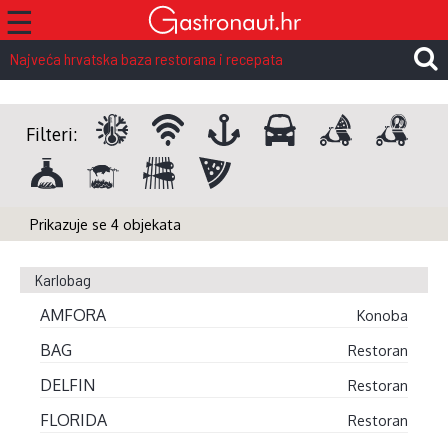
☰
Najveća hrvatska baza restorana i recepata
Filteri:
Prikazuje se 4 objekata
Karlobag
AMFORA
Konoba
BAG
Restoran
DELFIN
Restoran
FLORIDA
Restoran