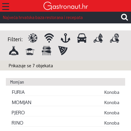
☰
Najveća hrvatska baza restorana i recepata
Filteri:
Prikazuje se 7 objekata
Momjan
FURIA
Konoba
MOMJAN
Konoba
PJERO
Konoba
RINO
Konoba