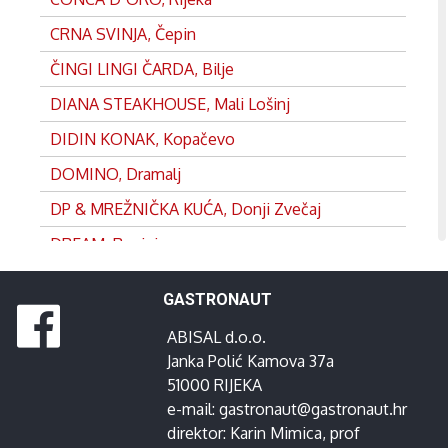
CRNA SVINJA, Čepin
ČINGI LINGI ČARDA, Bilje
DIANA STEAKHOUSE, Mali Lošinj
DIDIN KONAK, Kopačevo
DOMINO, Dramalj
DP & MREŽNIČKA KUĆA, Donji Zvečaj
DREAM, Rovinj
DVOR, Split
GASTRONAUT
EDEN, Satnica
ABISAL d.o.o.
FRANKOPAN, Ogulin
Janka Polić Kamova 37a
GANEUM, Lovran
51000 RIJEKA
e-mail:
gastronaut@gastronaut.hr
GOSPOJA, Vrbnik
direktor:
Karin Mimica
, prof