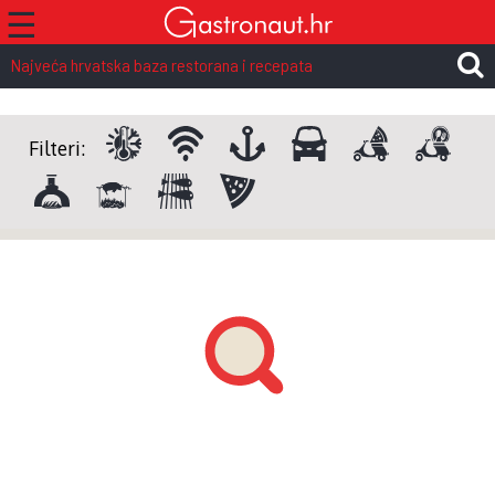
☰
Najveća hrvatska baza restorana i recepata
Filteri: