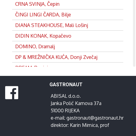
CRNA SVINJA, Čepin
ČINGI LINGI ČARDA, Bilje
DIANA STEAKHOUSE, Mali Lošinj
DIDIN KONAK, Kopačevo
DOMINO, Dramalj
DP & MREŽNIČKA KUĆA, Donji Zvečaj
DREAM, Rovinj
DVOR, Split
GASTRONAUT
EDEN, Satnica
ABISAL d.o.o.
FRANKOPAN, Ogulin
Janka Polić Kamova 37a
GANEUM, Lovran
51000 RIJEKA
e-mail:
gastronaut@gastronaut.hr
GOSPOJA, Vrbnik
direktor:
Karin Mimica
, prof
GRADINA, Josipdol