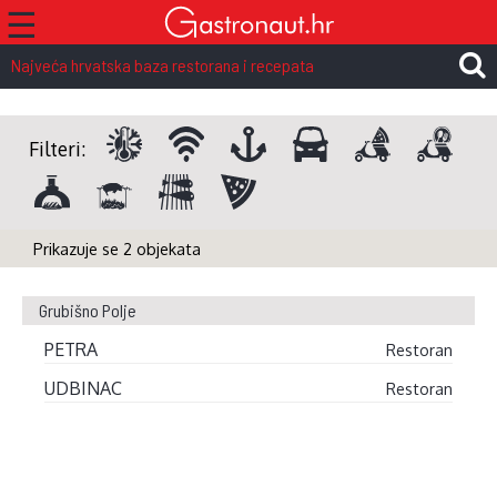
☰
Najveća hrvatska baza restorana i recepata
Filteri:
Prikazuje se 2 objekata
Grubišno Polje
PETRA
Restoran
UDBINAC
Restoran