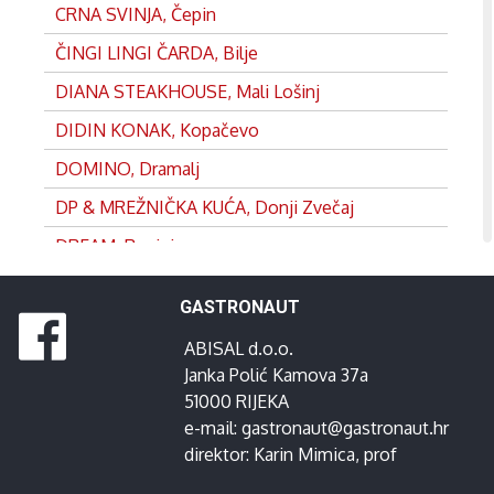
CRNA SVINJA, Čepin
ČINGI LINGI ČARDA, Bilje
DIANA STEAKHOUSE, Mali Lošinj
DIDIN KONAK, Kopačevo
DOMINO, Dramalj
DP & MREŽNIČKA KUĆA, Donji Zvečaj
DREAM, Rovinj
DVOR, Split
GASTRONAUT
EDEN, Satnica
ABISAL d.o.o.
FRANKOPAN, Ogulin
Janka Polić Kamova 37a
GANEUM, Lovran
51000 RIJEKA
e-mail:
gastronaut@gastronaut.hr
GOSPOJA, Vrbnik
direktor:
Karin Mimica
, prof
GRADINA, Josipdol