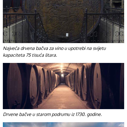
Najveća drvena bačva za vino u upotrebi na svijetu
kapaciteta 75 tisuća litara.
Drvene bačve u starom podrumu iz 1730. godine.