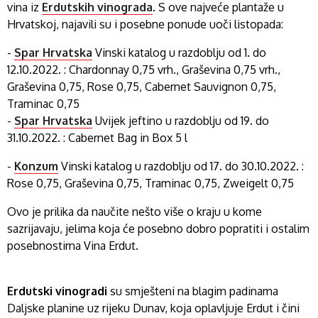
vina iz
Erdutskih vinograda
. S ove najveće plantaže u
Hrvatskoj, najavili su i posebne ponude uoči listopada:
-
Spar Hrvatska
Vinski katalog u razdoblju od 1. do
12.10.2022. : Chardonnay 0,75 vrh., Graševina 0,75 vrh.,
Graševina 0,75, Rose 0,75, Cabernet Sauvignon 0,75,
Traminac 0,75
-
Spar Hrvatska
Uvijek jeftino u razdoblju od 19. do
31.10.2022. : Cabernet Bag in Box 5 l
-
Konzum
Vinski katalog u razdoblju od 17. do 30.10.2022. :
Rose 0,75, Graševina 0,75, Traminac 0,75, Zweigelt 0,75
Ovo je prilika da naučite nešto više o kraju u kome
sazrijavaju, jelima koja će posebno dobro popratiti i ostalim
posebnostima Vina Erdut.
Erdutski vinogradi
su smješteni na blagim padinama
Daljske planine uz rijeku Dunav, koja oplavljuje Erdut i čini