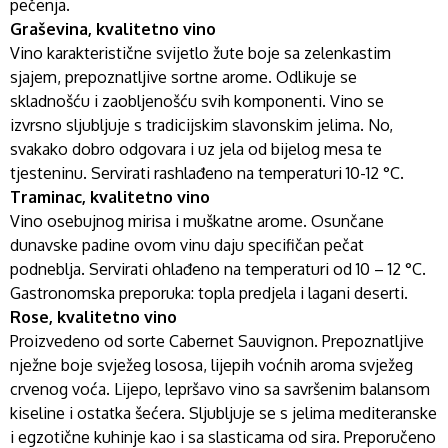
pečenja.
Graševina, kvalitetno vino
Vino karakteristične svijetlo žute boje sa zelenkastim
sjajem, prepoznatljive sortne arome. Odlikuje se
skladnošću i zaobljenošću svih komponenti. Vino se
izvrsno sljubljuje s tradicijskim slavonskim jelima. No,
svakako dobro odgovara i uz jela od bijelog mesa te
tjesteninu. Servirati rashlađeno na temperaturi 10-12 °C.
Traminac, kvalitetno vino
Vino osebujnog mirisa i muškatne arome. Osunčane
dunavske padine ovom vinu daju specifičan pečat
podneblja. Servirati ohlađeno na temperaturi od 10 – 12 °C.
Gastronomska preporuka: topla predjela i lagani deserti.
Rose, kvalitetno vino
Proizvedeno od sorte Cabernet Sauvignon. Prepoznatljive
nježne boje svježeg lososa, lijepih voćnih aroma svježeg
crvenog voća. Lijepo, lepršavo vino sa savršenim balansom
kiseline i ostatka šećera. Sljubljuje se s jelima mediteranske
i egzotične kuhinje kao i sa slasticama od sira. Preporučeno