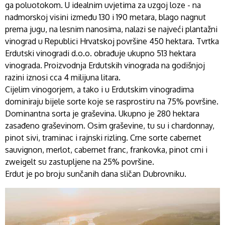
ga poluotokom. U idealnim uvjetima za uzgoj loze - na
nadmorskoj visini između 130 i 190 metara, blago nagnut
prema jugu, na lesnim nanosima, nalazi se najveći plantažni
vinograd u Republici Hrvatskoj površine 450 hektara. Tvrtka
Erdutski vinogradi d.o.o. obrađuje ukupno 513 hektara
vinograda. Proizvodnja Erdutskih vinograda na godišnjoj
razini iznosi cca 4 milijuna litara.
Cijelim vinogorjem, a tako i u Erdutskim vinogradima
dominiraju bijele sorte koje se rasprostiru na 75% površine.
Dominantna sorta je graševina. Ukupno je 280 hektara
zasađeno graševinom. Osim graševine, tu su i chardonnay,
pinot sivi, traminac i rajnski rizling. Crne sorte cabernet
sauvignon, merlot, cabernet franc, frankovka, pinot crni i
zweigelt su zastupljene na 25% površine.
Erdut je po broju sunčanih dana sličan Dubrovniku.