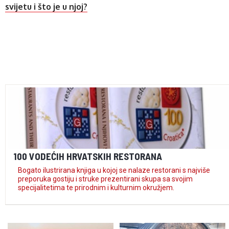
svijetu i što je u njoj?
100 VODEĆIH HRVATSKIH RESTORANA
Bogato ilustrirana knjiga u kojoj se nalaze restorani s najviše
preporuka gostiju i struke prezentirani skupa sa svojim
specijalitetima te prirodnim i kulturnim okružjem.