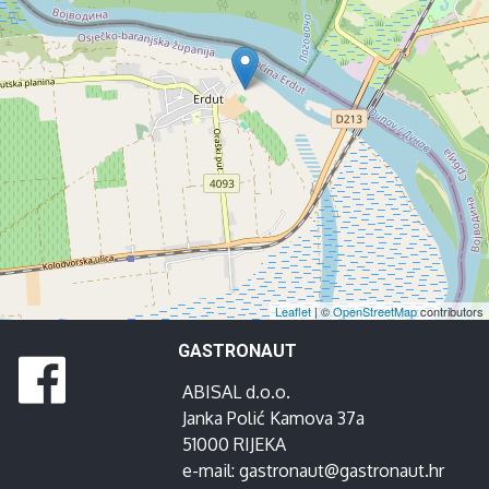
Leaflet
| ©
OpenStreetMap
contributors
GASTRONAUT
ABISAL d.o.o.
Janka Polić Kamova 37a
51000 RIJEKA
e-mail:
gastronaut@gastronaut.hr