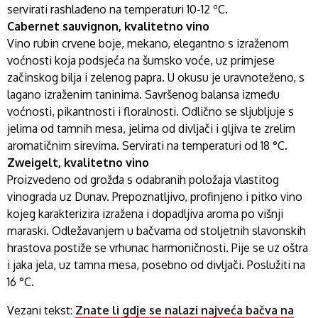
servirati rashlađeno na temperaturi 10-12 ºC.
Cabernet sauvignon, kvalitetno vino
Vino rubin crvene boje, mekano, elegantno s izraženom
voćnosti koja podsjeća na šumsko voće, uz primjese
začinskog bilja i zelenog papra. U okusu je uravnoteženo, s
lagano izraženim taninima. Savršenog balansa između
voćnosti, pikantnosti i floralnosti. Odlično se sljubljuje s
jelima od tamnih mesa, jelima od divljači i gljiva te zrelim
aromatičnim sirevima. Servirati na temperaturi od 18 °C.
Zweigelt, kvalitetno vino
Proizvedeno od grožđa s odabranih položaja vlastitog
vinograda uz Dunav. Prepoznatljivo, profinjeno i pitko vino
kojeg karakterizira izražena i dopadljiva aroma po višnji
maraski. Odležavanjem u bačvama od stoljetnih slavonskih
hrastova postiže se vrhunac harmoničnosti. Pije se uz oštra
i jaka jela, uz tamna mesa, posebno od divljači. Poslužiti na
16 °C.
Vezani tekst:
Znate li gdje se nalazi najveća bačva na