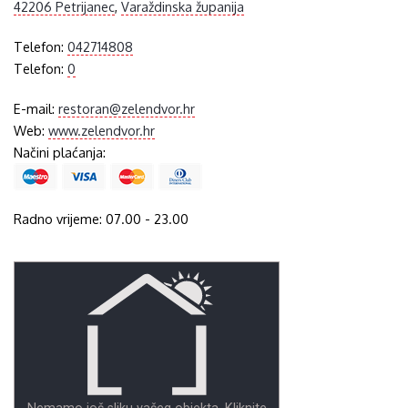
42206 Petrijanec
,
Varaždinska županija
Telefon:
042714808
Telefon:
0
E-mail:
restoran@zelendvor.hr
Web:
www.zelendvor.hr
Načini plaćanja:
Radno vrijeme: 07.00 - 23.00