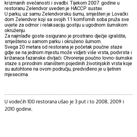
krizmanih svečanosti i svadbi. Tijekom 2007. godine u
restoranu Zelendvor uveden je HACCP sustav.
U parku, uz samu Zelendvorsku šumu, smješten je Lovački
dom Zelendvor koji sa svojih 11 komfornih soba pruža sve
uvjete za odmor i relaksaciju gostiju u ugodnom šumskom
okruženju.
Za najmlađe goste osigurano je prostrano dječje igralište,
smješteno u samom parku i okruženo šumom.
Svega 20 metara od restorana je početak poučne staze
gdje se na jednom mjestu može vidjeti više vrsta, podvrsta i
križanaca fazanske divljači. Otvorenje poučno lovno-šumske
staze s prirodnim staništem pojedinih životinjskih vrsta koje
su autohtone na ovom području, predviđeno je u ljetnim
mjesecima.
U vodećih 100 restorana ušao je 3 put i to 2008, 2009 i
2010 godine.