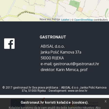
Leaflet
| ©
OpenStreetMap
contributors
GASTRONAUT
ABISAL d.o.o.
Janka Polić Kamova 37a
51000 RIJEKA
e-mail:
gastronaut@gastronaut.hr
direktor:
Karin Mimica
, prof
© 2017 gastronaut.hr Sva prava pridržana :: ABISAL d.o.o. Janka Polić Kamova
37a, 51000 Rijeka :: Development:
www.on-line.hr
x
Gastronaut.hr koristi kolačiće (cookies).
Kolačiće koristimo da bi vam pružili što bolje korisničko iskustvo. Ako