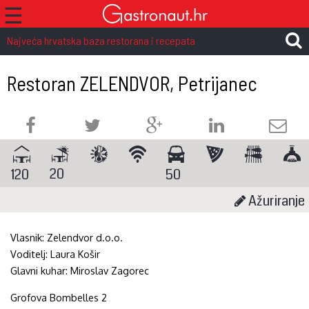
☰
Najveća hrvatska baza restorana i recepata
Restoran ZELENDVOR, Petrijanec
20
120
50
Ažuriranje
Vlasnik:
Zelendvor d.o.o.
Voditelj:
Laura Košir
Glavni kuhar:
Miroslav Zagorec
Grofova Bombelles 2