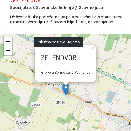
VRSTE GLJIVA
Specijalitet Slavonske kuhinje / Glavno jelo
Očišćene šljuke prerežemo na pola po dužini te ih mariniramo
u maslinovom ulju i začinskom bilju. U tavi, na zagrijanom
maslinovom ulju, pečemo šljuke s obje strane. Zalijemo ih
temeljcem od povrća i pirjamo dok meso ne omekša. U drugoj
tavi na luku pirjamo gljive. Kad meso šljuka omekša, dodamo
+
…
Približna pozicija - Mjesto
×
−
ZELENDVOR
Grofova Bombelles 2 Petrijanec