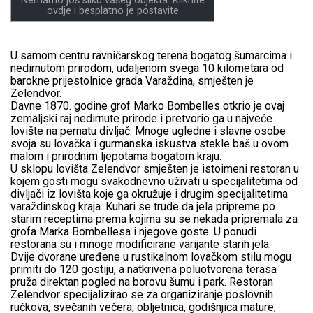
Nemamo još sliku vašeg objekta. Kliknite
ovdje i besplatno je postavite
U samom centru ravničarskog terena bogatog šumarcima i
nedirnutom prirodom, udaljenom svega 10 kilometara od
barokne prijestolnice grada Varaždina, smješten je
Zelendvor.
Davne 1870. godine grof Marko Bombelles otkrio je ovaj
zemaljski raj nedirnute prirode i pretvorio ga u najveće
lovište na pernatu divljač. Mnoge ugledne i slavne osobe
svoja su lovačka i gurmanska iskustva stekle baš u ovom
malom i prirodnim ljepotama bogatom kraju.
U sklopu lovišta Zelendvor smješten je istoimeni restoran u
kojem gosti mogu svakodnevno uživati u specijalitetima od
divljači iz lovišta koje ga okružuje i drugim specijalitetima
varaždinskog kraja. Kuhari se trude da jela pripreme po
starim receptima prema kojima su se nekada pripremala za
grofa Marka Bombellesa i njegove goste. U ponudi
restorana su i mnoge modificirane varijante starih jela.
Dvije dvorane uređene u rustikalnom lovačkom stilu mogu
primiti do 120 gostiju, a natkrivena poluotvorena terasa
pruža direktan pogled na borovu šumu i park. Restoran
Zelendvor specijalizirao se za organiziranje poslovnih
ručkova, svečanih večera, obljetnica, godišnjica mature,