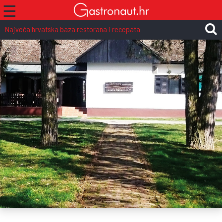
☰
Najveća hrvatska baza restorana i recepata