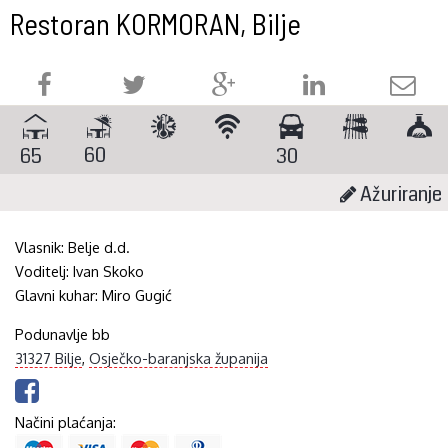
Restoran KORMORAN, Bilje
60
65
30
Ažuriranje
Vlasnik:
Belje d.d.
Voditelj:
Ivan Skoko
Glavni kuhar:
Miro Gugić
Podunavlje bb
31327 Bilje
,
Osječko-baranjska županija
Načini plaćanja: