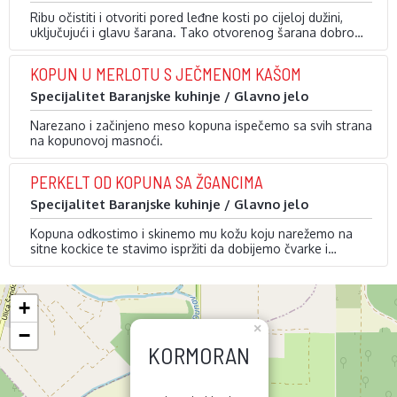
Ribu očistiti i otvoriti pored leđne kosti po cijeloj dužini,
uključujući i glavu šarana. Tako otvorenog šarana dobro
posoliti, razmazati blago po cijeloj površini sitno
Poprskati (špricom) s uljem i ostaviti u hladnjaku da odleži
mljevenom baranjskom paprikom.
12 sati. Stavimo ga u drvene rašlje pored jako razgorene
KOPUN U MERLOTU S JEČMENOM KAŠOM
vatre (tj. žari) uz …
Specijalitet Baranjske kuhinje / Glavno jelo
Narezano i začinjeno meso kopuna ispečemo sa svih strana
na kopunovoj masnoći.
Lijepo zapečeno meso izvadimo iz posude i premjestimo u
širi pleh. Na preostaloj masnoći pirjamo korjenasto povrće,
PERKELT OD KOPUNA SA ŽGANCIMA
luk, češnjak i ostale sastojke. Kad je povrće 70% termički
obrađeno, zalijemo ga vinom i pirjamo još 5 minuta.
Specijalitet Baranjske kuhinje / Glavno jelo
Dobiveni umak …
Kopuna odkostimo i skinemo mu kožu koju narežemo na
sitne kockice te stavimo ispržiti da dobijemo čvarke i
masnoću.
Na masnoći od kopuna ispirjamo: kapulu, češnjak, mrkvu,
korijen peršina, korijen celera, crvenu papriku i lovor. To sve
izmiksamo i stavimo meso kopuna narezano na krupnije
Meso …
+
kocke da se pirja.
×
−
KORMORAN