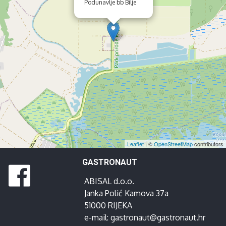
Podunavlje bb Bilje
Leaflet
| ©
OpenStreetMap
contributors
GASTRONAUT
ABISAL d.o.o.
Janka Polić Kamova 37a
51000 RIJEKA
e-mail:
gastronaut@gastronaut.hr