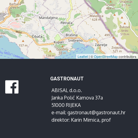
Leaflet
| ©
OpenStreetMap
contributors
GASTRONAUT
ABISAL d.o.o.
Janka Polić Kamova 37a
51000 RIJEKA
e-mail:
gastronaut@gastronaut.hr
direktor:
Karin Mimica
, prof