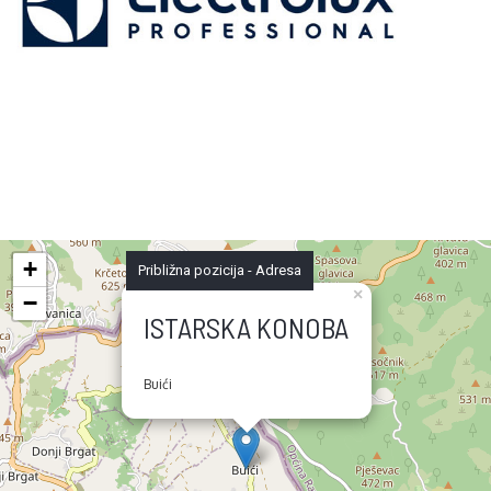
+
Približna pozicija - Adresa
×
−
ISTARSKA KONOBA
Buići