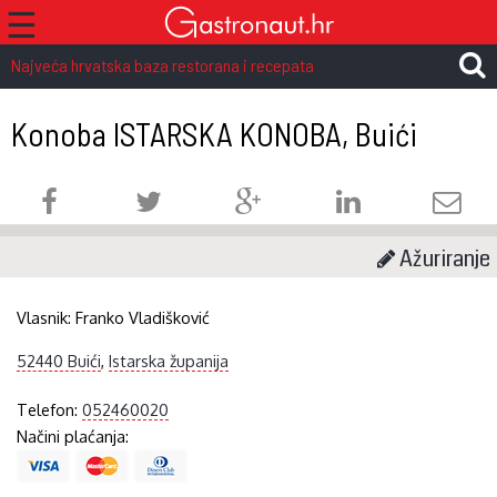
☰
Najveća hrvatska baza restorana i recepata
Konoba ISTARSKA KONOBA, Buići
Ažuriranje
Vlasnik:
Franko Vladišković
52440 Buići
,
Istarska županija
Telefon:
052460020
Načini plaćanja: