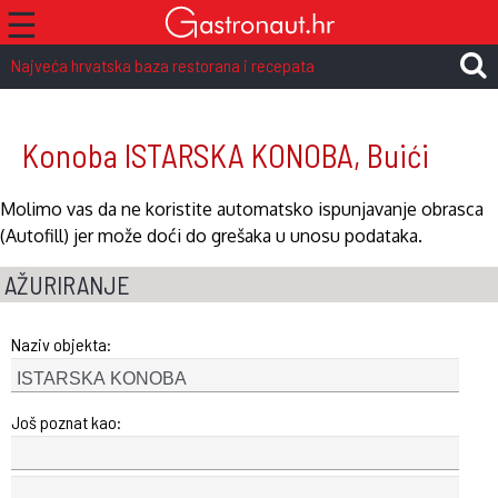
☰
Najveća hrvatska baza restorana i recepata
Konoba ISTARSKA KONOBA, Buići
Molimo vas da ne koristite automatsko ispunjavanje obrasca
(Autofill) jer može doći do grešaka u unosu podataka.
AŽURIRANJE
Naziv objekta:
Još poznat kao: