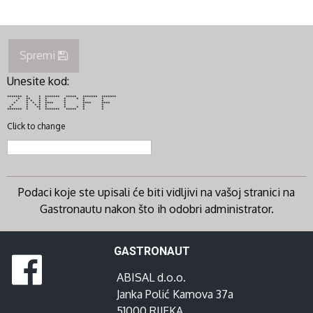
Spremi
Unesite kod:
******* * * ******* ***** ******* *******
* ** * * * * * *
* * * * * * * *
* * * * **** * **** ****
* * * * * * * *
* * ** * * * * *
******* * * ******* ***** * *
Click to change
Podaci koje ste upisali će biti vidljivi na vašoj stranici na
Gastronautu nakon što ih odobri administrator.
GASTRONAUT
ABISAL d.o.o.
Janka Polić Kamova 37a
51000 RIJEKA