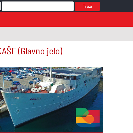
Traži
 KAŠE
(Glavno jelo)