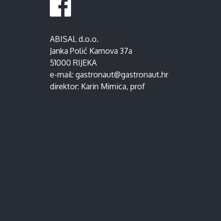
ABISAL d.o.o.
Janka Polić Kamova 37a
51000 RIJEKA
e-mail:
gastronaut@gastronaut.hr
direktor:
Karin Mimica
, prof