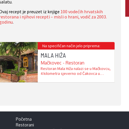
salatu.
Ovaj recept je preuzet iz knjige
100 vodećih hrvatskih
restorana i njihovi recepti – misli o hrani, vodič za 2003.
godinu
.
Na specifičan način jelo priprema:
MALA HIŽA
Mačkovec - Restoran
Restoran Mala Hiža nalazi se u Mačkovcu,
4 kilometra sjeverno od Čakovca u
pravcu toplica Sv. Martin i graničnog
prijelaza Mursko Središće - Lendava. Mala
Hiža je navršila 25 godina uspješnog rada
i zapošljava ukupno 13 djelatnika s
maksimalnom pažnjom usmjerenom ka
gostu. Gastronomska ponuda temeljno
je tradicionalna međimurska, koja …
Početna
Restorani