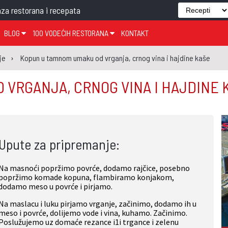
za restorana i recepata
BLOG
100 VODEĆIH RESTORANA
KONTAKT
EDJELO
TEMA TJEDNA
KRAPINSKO-ZAGORSKA ŽUPANIJA
GLASANJE
KNJIGE
ZANIMLJIVOSTI
je
Kopun u tamnom umaku od vrganja, crnog vina i hajdine kaše
ĐUJELO
KLUB
SISAČKO-MOSLAVAČKA ŽUPANIJA
GASTRO REGIJE
 VRGANJA, CRNOG VINA I HAJDINE
AK
VARAŽDINSKA ŽUPANIJA
SERT
BJELOVARSKO-BILOGORSKA ŽUPANIJA
PICI
LIČKO-SENJSKA ŽUPANIJA
Upute za pripremanje:
POŽEŠKO-SLAVONSKA ŽUPANIJA
ZADARSKA ŽUPANIJA
Na masnoći popržimo povrće, dodamo rajčice, posebno
ŠIBENSKO-KNINSKA ŽUPANIJA
popržimo komade ko­pu­na, flambiramo konjakom,
dodamo meso u povrće i pirjamo.
SPLITSKO-DALMATINSKA ŽUPANIJA
Na maslacu i luku pirjamo vrganje, začinimo, dodamo ih u
DUBROVAČKO-NERETVANSKA ŽUPANIJA
meso i povrće, do­lijemo vode i vina, kuhamo. Začini­mo.
Poslužujemo uz domaće rezance i1i trgance i zelenu