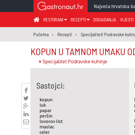
Najveća hrvatska ba
RESTORANI
RECEPTI
DOGAĐANJA
VIJESTI
ZAGREB I ZAGREBAČKA ŽUPANIJA
JUHA
PR
Početna
Recepti
Specijaliteti Podravske kuhin
MEĐIMURSKA ŽUPANIJA
GLAVNO JELO
ME
KOPUN U TAMNOM UMAKU OD
KARLOVAČKA ŽUPANIJA
PRILOG
UM
Specijalitet Podravske kuhinje
KOPRIVNIČKO-KRIŽEVAČKA ŽUPANIJA
SALATA
DE
PRIMORSKO-GORANSKA ŽUPANIJA
PIZZA
NA
Sastojci:
VIROVITIČKO-PODRAVSKA ŽUPANIJA
BRODSKO-POSAVSKA ŽUPANIJA
kopun
OSJEČKO-BARANJSKA ŽUPANIJA
luk
papar
VUKOVARSKO-SRIJEMSKA ŽUPANIJA
peršin
lovorov list
ISTARSKA ŽUPANIJA
maslac
celer