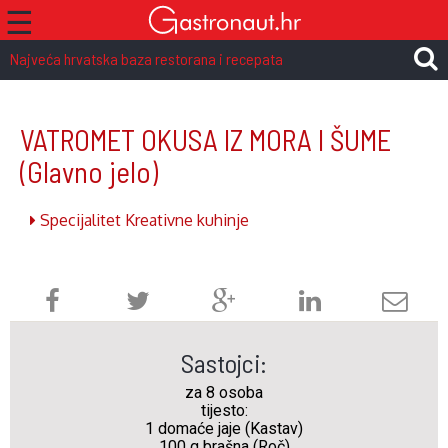
☰
Najveća hrvatska baza restorana i recepata
VATROMET OKUSA IZ MORA I ŠUME
(Glavno jelo)
Specijalitet Kreativne kuhinje
Sastojci:
za 8 osoba
tijesto:
1 domaće jaje (Kastav)
100 g brašna (Roč)