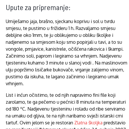
Upute za pripremanje:
Umiješamo jaja, brašno, sjeckanu koprivu i sol u tvrdu
smjesu, te pustimo u frižideru 1 h. Razvaljamo smjesu
debljine oko 1mm, te ju oblikujemo u obliku školjke i
nadjenemo sa smjesom koju smo popirjali u tavi, a to su
vongole, prnjavice, kanistrele, očišćena rakovica i škampi.
Začinimo soli, paprom i legiramo sa vrhnjem. Nadjevenu
tjesteninu kuhamo 3 minute u slanoj vodi . Na maslinovom
ulju popržimo lisičarke bukovače, vrganje zalijemo vinom,
pustimo da iskuha, te lagano začinimo i legiramo umak
vrhnjem.
List i inćun očistimo, te od njih napravimo fini file koji
zarolamo, te ga pečemo u pećnici 8 minuta na temperaturi
od 180 ºC. Nadjevenu tjesteninu i roladu od ribe serviramo
na umaku od gljiva, te na njih naribamo svježi istarski crni
tartuf. Ovim jelom se je restoran
Zlatna školjka
predstavio