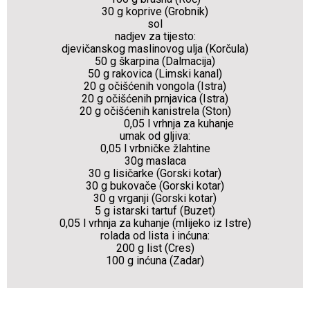
30 g koprive (Grobnik)
sol
nadjev za tijesto:
djevičanskog maslinovog ulja (Korčula)
50 g škarpina (Dalmacija)
50 g rakovica (Limski kanal)
20 g očišćenih vongola (Istra)
20 g očišćenih prnjavica (Istra)
20 g očišćenih kanistrela (Ston)
0,05 l vrhnja za kuhanje
umak od gljiva:
0,05 l vrbničke žlahtine
30g maslaca
30 g lisičarke (Gorski kotar)
30 g bukovače (Gorski kotar)
30 g vrganji (Gorski kotar)
5 g istarski tartuf (Buzet)
0,05 l vrhnja za kuhanje (mlijeko iz Istre)
rolada od lista i inćuna:
200 g list (Cres)
100 g inćuna (Zadar)