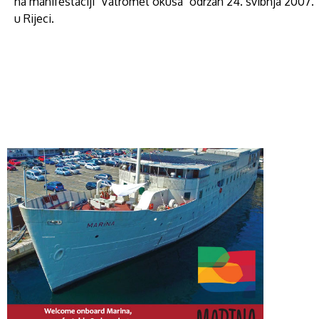
na manifestaciji "Vatromet okusa" održan 24. svibnja 2007.
u Rijeci.