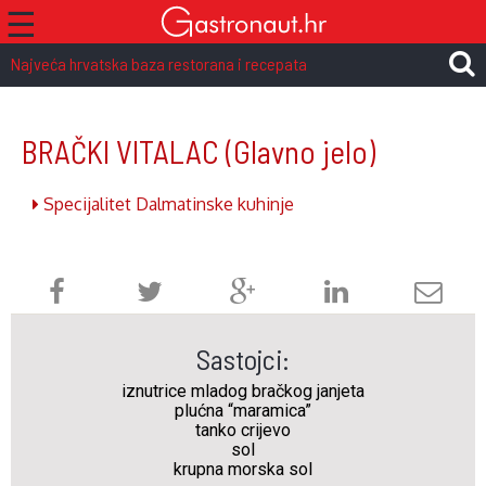
☰
Najveća hrvatska baza restorana i recepata
BRAČKI VITALAC
(Glavno jelo)
Specijalitet Dalmatinske kuhinje
Sastojci:
iznutrice mladog bračkog janjeta
plućna “maramica”
tanko crijevo
sol
krupna morska sol