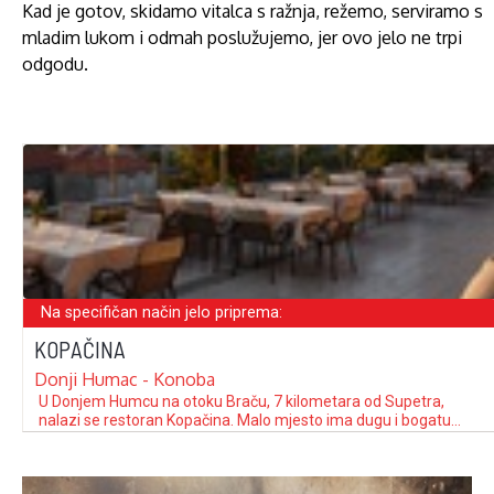
Kad je gotov, skidamo vitalca s ražnja, režemo, serviramo s
mladim lukom i odmah poslužujemo, jer ovo jelo ne trpi
odgodu.
Na specifičan način jelo priprema:
KOPAČINA
Donji Humac - Konoba
U Donjem Humcu na otoku Braču, 7 kilometara od Supetra,
nalazi se restoran Kopačina. Malo mjesto ima dugu i bogatu
povijest obrade poznatog bračkog kamena te je dom nekoliko
istaknutih umjetničkih obitelji. Sa više od 35 godina iskustva u
ugostiteljstvu, vođena ljubavi prema otoku, obitelj Jugović tamo