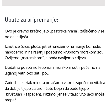
Upute za pripremanje:
Ovo je drevno bračko jelo „pastirska hrana“, zaštićeno više
od desetljeća.
Iznutrice (srce, pluća, jetra) narežemo na manje komade,
nabodemo ih na ražanj i posolimo krupnom morskom soli.
Ovijemo „maramicom”, a onda navijemo crijeva.
Dodatno posolimo krupnom morskom soli i pečemo na
laganoj vatri oko sat i pol.
Zadnjih desetak minuta pojačamo vatru i zapečemo vitalca
da dobije lijepu zlatno - žutu boju i da bude lijepo
“bruštulan” (zapečen). Pazimo, jer se vitalac vrlo lako može
prepeći!