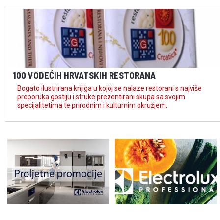
100 VODEĆIH HRVATSKIH RESTORANA
Bogato ilustrirana knjiga u kojoj se nalaze restorani s najviše
preporuka gostiju i struke prezentirani skupa sa svojim
specijalitetima te prirodnim i kulturnim okružjem.