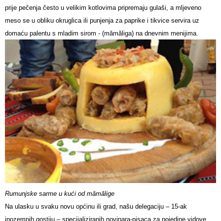
prije pečenja često u velikim kotlovima pripremaju gulaši, a mljeveno
meso se u obliku okruglica ili punjenja za paprike i tikvice servira uz
domaću palentu s mladim sirom - (mămăliga) na dnevnim menijima.
Rumunjske sarme u kući od mămălige
Na ulasku u svaku novu općinu ili grad, našu delegaciju – 15-ak
inozemnih gostiju – specijaliziranih novinara-pisaca za pojedine vidove