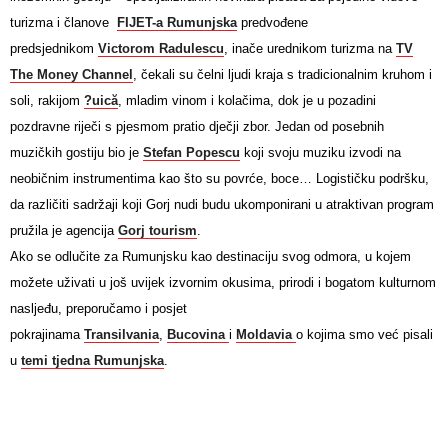
turizma i članove
FIJET-a Rumunjska
predvođene
predsjednikom
Victorom Radulescu
, inače urednikom turizma na
TV
The Money Channel
, čekali su čelni ljudi kraja s tradicionalnim kruhom i
soli, rakijom
?uică
, mladim vinom i kolačima, dok je u pozadini
pozdravne riječi s pjesmom pratio dječji zbor. Jedan od posebnih
muzičkih gostiju bio je
Stefan Popescu
koji svoju muziku izvodi na
neobičnim instrumentima kao što su povrće, boce… Logističku podršku,
da različiti sadržaji koji Gorj nudi budu ukomponirani u atraktivan program
pružila je agencija
Gorj tourism
.
Ako se odlučite za Rumunjsku kao destinaciju svog odmora, u kojem
možete uživati u još uvijek izvornim okusima, prirodi i bogatom kulturnom
nasljeđu, preporučamo i posjet
pokrajinama
Transilvania
,
Bucovina
i
Moldavia
o kojima smo već pisali
u
temi tjedna Rumunjska
.