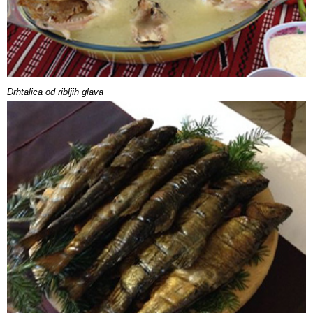
Drhtalica od ribljih glava