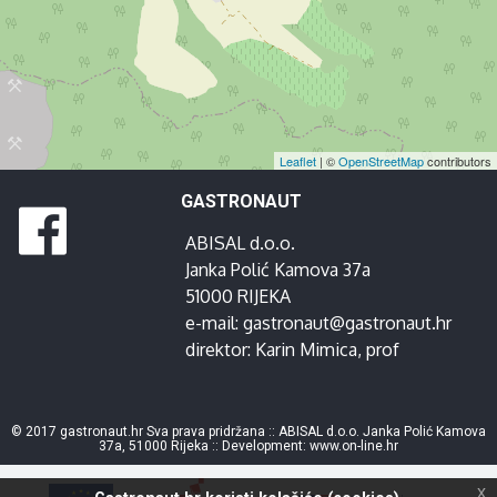
Leaflet
| ©
OpenStreetMap
contributors
GASTRONAUT
ABISAL d.o.o.
Janka Polić Kamova 37a
51000 RIJEKA
e-mail:
gastronaut@gastronaut.hr
direktor:
Karin Mimica
, prof
© 2017 gastronaut.hr Sva prava pridržana :: ABISAL d.o.o. Janka Polić Kamova
37a, 51000 Rijeka :: Development:
www.on-line.hr
x