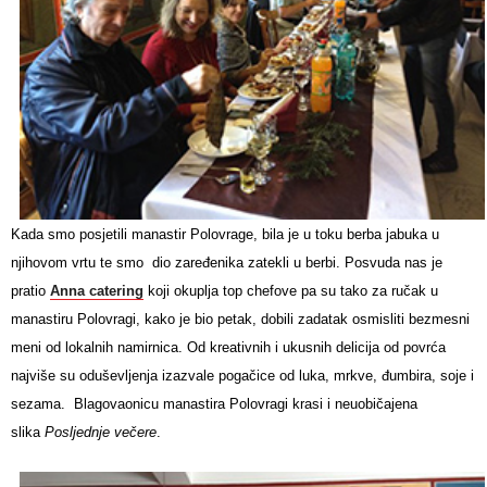
Kada smo posjetili manastir Polovrage, bila je u toku berba jabuka u
njihovom vrtu te smo dio zaređenika zatekli u berbi. Posvuda nas je
pratio
Anna catering
koji okuplja top chefove pa su tako za ručak u
manastiru Polovragi, kako je bio petak, dobili zadatak osmisliti bezmesni
meni od lokalnih namirnica. Od kreativnih i ukusnih delicija od povrća
najviše su oduševljenja izazvale pogačice od luka, mrkve, đumbira, soje i
sezama. Blagovaonicu manastira Polovragi krasi i neuobičajena
slika
Posljednje večere
.