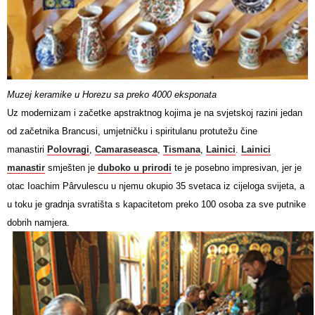
Muzej keramike u Horezu sa preko 4000 eksponata
Uz modernizam i začetke apstraktnog kojima je na svjetskoj razini jedan
od začetnika Brancusi, umjetničku i spiritulanu protutežu čine
manastiri
Polovragi
,
Camaraseasca
,
Tismana
,
Lainici
.
Lainici
manastir
smješten je
duboko u prirodi
te je posebno impresivan, jer je
otac Ioachim Pârvulescu u njemu okupio 35 svetaca iz cijeloga svijeta, a
u toku je gradnja svratišta s kapacitetom preko 100 osoba za sve putnike
dobrih namjera.