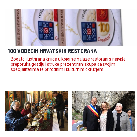
100 VODEĆIH HRVATSKIH RESTORANA
Bogato ilustrirana knjiga u kojoj se nalaze restorani s najviše
preporuka gostiju i struke prezentirani skupa sa svojim
specijalitetima te prirodnim i kulturnim okružjem.