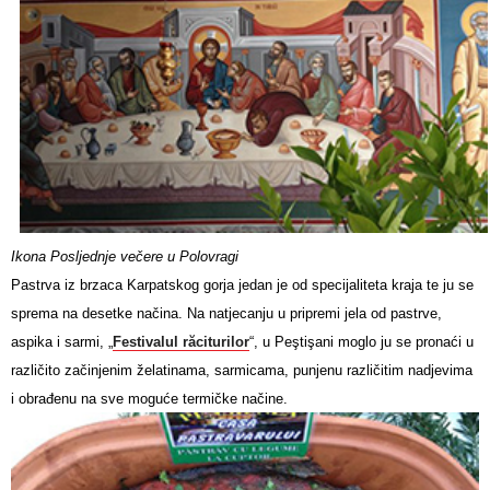
Ikona Posljednje večere u Polovragi
Pastrva iz brzaca Karpatskog gorja jedan je od specijaliteta kraja te ju se
sprema na desetke načina. Na natjecanju u pripremi jela od pastrve,
aspika i sarmi, „
Festivalul răciturilor
“, u Peştişani moglo ju se pronaći u
različito začinjenim želatinama, sarmicama, punjenu različitim nadjevima
i obrađenu na sve moguće termičke načine.