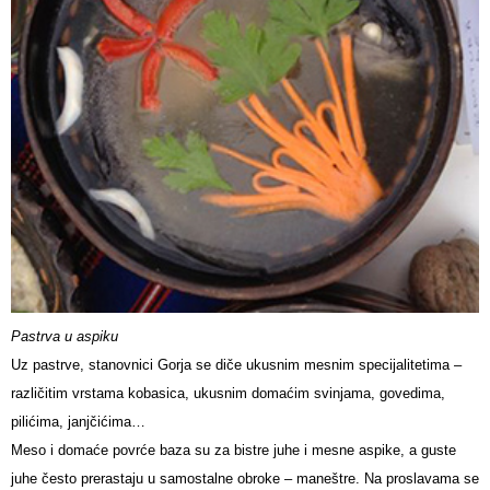
Pastrva u aspiku
Uz pastrve, stanovnici Gorja se diče ukusnim mesnim specijalitetima –
različitim vrstama kobasica, ukusnim domaćim svinjama, govedima,
pilićima, janjčićima…
Meso i domaće povrće baza su za bistre juhe i mesne aspike, a guste
juhe često prerastaju u samostalne obroke – maneštre. Na proslavama se