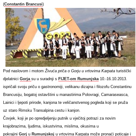
(
Constantin Brancusi
)
Pod naslovom i motom
Živuća priča o Gorju u vrtovima Karpata
turistički
djelatnici
Gorja
su u suradnji s
FIJET-om Rumunjska
10.-16.10.2013.
ispričali svoju priču o gastronomiji, velikanu dizajna i filozofu Constantinu
Brancusiju, bogatoj ostavštini u manastirima Polovragi, Camaraseasca,
Lainici i ljepoti prirode, kanjona te veličanstvenog pogleda koji se pruža
uz staro Rimsku Transalpina cestu i kanjon.
Čovjek, koji je po opredjeljenju putnik u vječitoj potrazi za novim
krajobrazima, ljudima, iskustvima, mislima, okusima u
pokrajini
Gorj
u
Rumunjskoj
u vrtovima Karpata može pronaći poticaje i