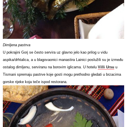
Dimljena pastrva
U pokrajini Gorj se često servira uz glavno jelo kao prilog u vidu
aspika/drhtalica, a u blagovaonici manastira Lainici poslužili su je između
ostalog dimljenu, serviranu na borovim iglicama. U hotelu
Villi Ursu
u
Tismani spremaju pastrve koje gosti mogu prethodno gledati u brzacima
gorske rijeke koja teče ispod restorana.