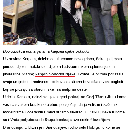
Dobrodošlica pod stijenama kanjona rijeke Sohodol
U vrtovima Karpata, daleko od užurbanog novog doba, čeka ga ljepota
prirode, dijelom netaknute, dijelom ljudskom rukom oplemenjene u
pitoreskne prizore;
kanjon Sohodol rijeke
u kome je priroda pokazala
svoje umijeće i kreativnost oblikovanja stijena te veličanstveni pogledi
koji se pružaju sa starorimske
Transalpina ceste
.
U dolini Karpata, nalazi se glavni grad
pokrajine Gorj
Târgu Jiu
u kome
vas na svakom koraku skulpture podsjećaju da je velikan i začetnik
modernizma Constantin Brancusi tamo stvarao. U Parku junaka u kome
su i
Vrata poljubaca
do
Stupa beskraja
sve odiše
filozofijom
Brancusija
. U blizini je i Brancusijevo rodno selo
Hobiţa
, u kome se