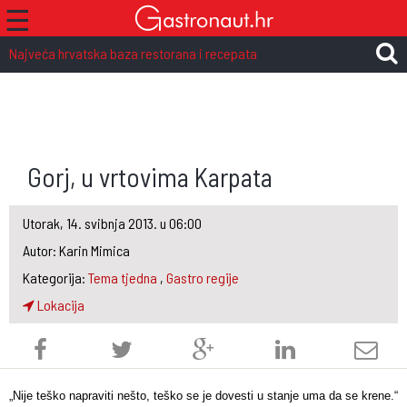
☰
Najveća hrvatska baza restorana i recepata
Gorj, u vrtovima Karpata
Utorak, 14. svibnja 2013. u 06:00
Autor: Karin Mimica
Kategorija:
Tema tjedna
,
Gastro regije
Lokacija
„Nije teško napraviti nešto, teško se je dovesti u stanje uma da se krene.“