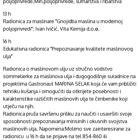
poljoprivrede,Min.poljoprivrede, šumarstva i ribarstva
13 h
Radionica za maslinare "Gnojidba maslina u modernoj
poljoprivredi"; Ivan Ivičić, Vita Kemija d.o
.o.
16 h
Edukativna radionica "Prepoznavanje kvalitete maslinovog
ulja"
Radionica o maslinovom ulju uz stručno vodstvo
sommelierke za maslinova ulja i dugogodišnje suradnice na
projektima Gastronaut MARINA SELAK koja će vam približiti
tehniku kušanja i omogućiti da otkrijete posebnosti i
karakteristike različitih maslinovih ulja te čimbenike koji
utječu na njih.
Radionica pruža savršenu priliku za naučiti i usavršiti svoje
sposobnosti prepoznavanja mirisinih i okusnih svojstva
maslinovih ulja. Napomena:Molimo sve zainteresirane za
radionicu u 16 h da se prijave na tel 854-860 ili