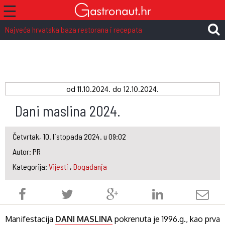
☰
Najveća hrvatska baza restorana i recepata
od
11.10.2024.
do 12.10.2024.
Dani maslina 2024.
Četvrtak, 10. listopada 2024. u 09:02
Autor: PR
Kategorija:
Vijesti
,
Događanja
Manifestacija
DANI MASLINA
pokrenuta je 1996.g., kao prva