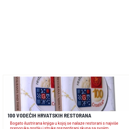
100 VODEĆIH HRVATSKIH RESTORANA
Bogato ilustrirana knjiga u kojoj se nalaze restorani s najviše
preporuka gostiju i struke prezentirani skupa sa svojim