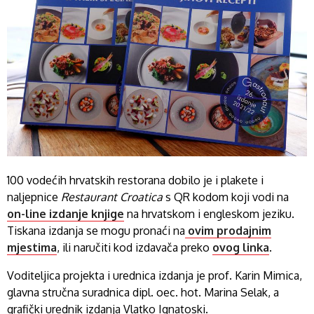
100 vodećih hrvatskih restorana dobilo je i plakete i
naljepnice
Restaurant Croatica
s QR kodom koji vodi na
on-line izdanje knjige
na hrvatskom i engleskom jeziku.
Tiskana izdanja se mogu pronaći na
ovim prodajnim
mjestima
, ili naručiti kod izdavača preko
ovog linka
.
Voditeljica projekta i urednica izdanja je prof. Karin Mimica,
glavna stručna suradnica dipl. oec. hot. Marina Selak, a
grafički urednik izdanja Vlatko Ignatoski.