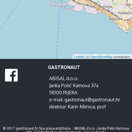
Leaflet
| ©
OpenStreetMap
contributors
GASTRONAUT
ABISAL d.o.o.
Janka Polić Kamova 37a
51000 RIJEKA
e-mail:
gastronaut@gastronaut.hr
direktor:
Karin Mimica
, prof
© 2017 gastronaut.hr Sva prava pridržana :: ABISAL d.o.o. Janka Polić Kamova