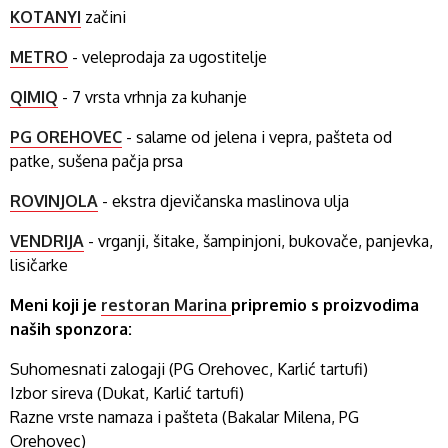
KOTANYI
začini
METRO
- veleprodaja za ugostitelje
QIMIQ
- 7 vrsta vrhnja za kuhanje
PG OREHOVEC
- salame od jelena i vepra, pašteta od
patke, sušena pačja prsa
ROVINJOLA
- ekstra djevičanska maslinova ulja
VENDRIJA
- vrganji, šitake, šampinjoni, bukovače, panjevka,
lisičarke
Meni koji je
restoran Marina
pripremio s proizvodima
naših sponzora:
Suhomesnati zalogaji (PG Orehovec, Karlić tartufi)
Izbor sireva (Dukat, Karlić tartufi)
Razne vrste namaza i pašteta (Bakalar Milena, PG
Orehovec)