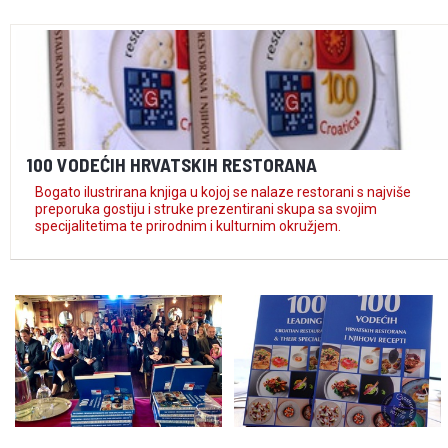
100 VODEĆIH HRVATSKIH RESTORANA
Bogato ilustrirana knjiga u kojoj se nalaze restorani s najviše
preporuka gostiju i struke prezentirani skupa sa svojim
specijalitetima te prirodnim i kulturnim okružjem.