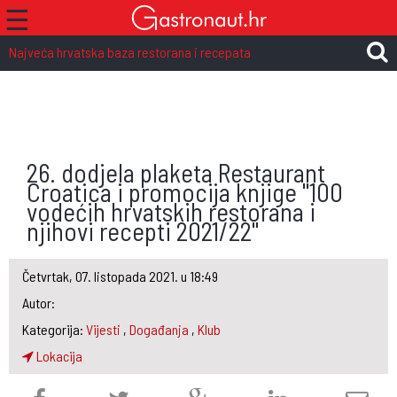
☰
Najveća hrvatska baza restorana i recepata
26. dodjela plaketa Restaurant
Croatica i promocija knjige "100
vodećih hrvatskih restorana i
njihovi recepti 2021/22"
Četvrtak, 07. listopada 2021. u 18:49
Autor:
Kategorija:
Vijesti
,
Događanja
,
Klub
Lokacija