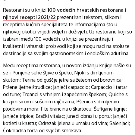
Restorani su u knjizi
100 vodećih hrvatskih restorana i
njihovi recepti 2021/22
prezentirani tekstom, slikom i
receptima kućnih specijaliteta te informacijama što u
njihovoj okolici vrijedi vidjeti i doživjeti. Uz restorane koji su
izabrani među 100 vodećih, u knjizi se prezentiraju i
kvalitetni i vrhunski proizvodi koji se mogu naći na stolu te
destinacije sa svojim gastronomskim i enološkim adutima.
Među receptima restorana, u novom izdanju knjige našle su
se i: Punjene suhe šljive u špeku; Njoki s dimljenom
skutom; Terina od guščje jetre sa želeom od borovnica;
Pržene ljetne štrudlice; Janjeći carpaccio; Carpaccio i tartar
od tune; Trganci s vrhnjem i zapečenim špekom; Quiche s
kozjim sirom i sušenim rajčicama; Pšenica s dimljenim
plodovima mora; File brancina u škartocu; Šufigane lignje;
Janjeće tripice; Brački vitalac; Juneći obrazi u portu; Janjeći
kotleti u krustu; Odrezak jelena u umaku od vina; Salenjaci;
Čokoladna torta od svježih smokava…