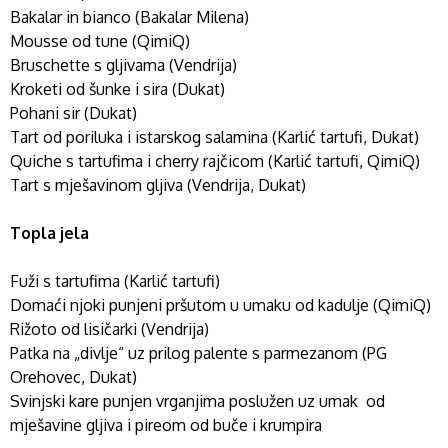
Bakalar in bianco (Bakalar Milena)
Mousse od tune (QimiQ)
Bruschette s gljivama (Vendrija)
Kroketi od šunke i sira (Dukat)
Pohani sir (Dukat)
Tart od poriluka i istarskog salamina (Karlić tartufi, Dukat)
Quiche s tartufima i cherry rajčicom (Karlić tartufi, QimiQ)
Tart s mješavinom gljiva (Vendrija, Dukat)
Topla jela
Fuži s tartufima (Karlić tartufi)
Domaći njoki punjeni pršutom u umaku od kadulje (QimiQ)
Rižoto od lisičarki (Vendrija)
Patka na „divlje“ uz prilog palente s parmezanom (PG
Orehovec, Dukat)
Svinjski kare punjen vrganjima poslužen uz umak od
mješavine gljiva i pireom od buče i krumpira