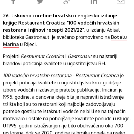
26. tiskovno i on-line hrvatsko i englesko izdanje
knjige Restaurant Croatica "100 vodećih hrvatskih
restorana i njihovi recepti 2021/22"
, u izdanju Abisal
biblioteka Gastronaut, je svečano promovirano na
Botelu
Marina
u Rijeci.
Projekti
Restaurant Croatica
i
Gastronaut
su najstariji
brandovi poticanja kvalitete u ugostiteljstvu RH.
100 vodećih hrvatskih restorana - Restaurant Croatica
je
projekt poticaja kvalitete u ugostiteljstvu kroz godišnje
izbore vodećih i izdavanje prateće publikacije. Iniciran je
1995. godine, a osnovna ideja bila je napraviti istraživanje
tržišta koji su to restorani koji najbolje zadovoljavaju
potrebe gostiju te istaknuti vodeće ne bi li se na taj način
motiviralo i ostale na poboljšanje kvalitete ponude i usluge.
U 1995. godini istraživanjem je bilo obuhvaćeno oko 700
restorana, dok se 2020. godine ta brojka popela na preko