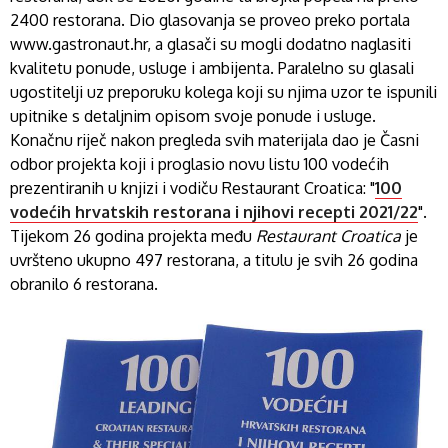
2400 restorana. Dio glasovanja se proveo preko portala
www.gastronaut.hr, a glasači su mogli dodatno naglasiti
kvalitetu ponude, usluge i ambijenta. Paralelno su glasali
ugostitelji uz preporuku kolega koji su njima uzor te ispunili
upitnike s detaljnim opisom svoje ponude i usluge.
Konačnu riječ nakon pregleda svih materijala dao je Časni
odbor projekta koji i proglasio novu listu 100 vodećih
prezentiranih u knjizi i vodiču Restaurant Croatica: "
100
vodećih hrvatskih restorana i njihovi recepti 2021/22
".
Tijekom 26 godina projekta među
Restaurant Croatica
je
uvršteno ukupno 497 restorana, a titulu je svih 26 godina
obranilo 6 restorana.