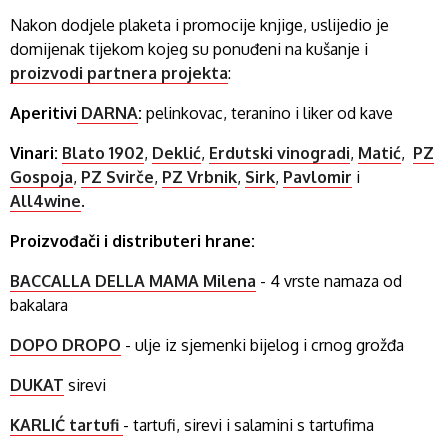
Nakon dodjele plaketa i promocije knjige, uslijedio je
domijenak tijekom kojeg su ponuđeni na kušanje i
proizvodi partnera projekta
:
Aperitivi
DARNA
:
pelinkovac, teranino i liker od kave
Vinari:
Blato 1902
,
Deklić
,
Erdutski vinogradi
,
Matić
,
PZ
Gospoja
,
PZ Svirče
,
PZ Vrbnik
,
Sirk
,
Pavlomir
i
All4wine
.
Proizvođači i distributeri hrane:
BACCALLA DELLA MAMA Milena
- 4 vrste namaza od
bakalara
DOPO DROPO
- ulje iz sjemenki bijelog i crnog grožđa
DUKAT
sirevi
KARLIĆ tartufi
- tartufi, sirevi i salamini s tartufima