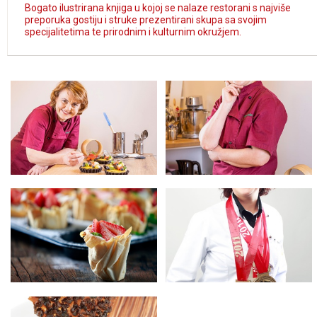
Bogato ilustrirana knjiga u kojoj se nalaze restorani s najviše
preporuka gostiju i struke prezentirani skupa sa svojim
specijalitetima te prirodnim i kulturnim okružjem.