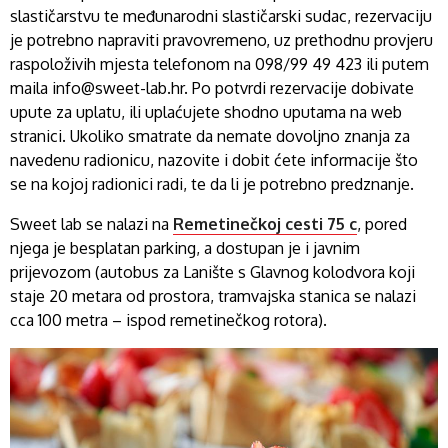
slastičarstvu te međunarodni slastičarski sudac, rezervaciju
je potrebno napraviti pravovremeno, uz prethodnu provjeru
raspoloživih mjesta telefonom na 098/99 49 423 ili putem
maila info@sweet-lab.hr. Po potvrdi rezervacije dobivate
upute za uplatu, ili uplaćujete shodno uputama na web
stranici. Ukoliko smatrate da nemate dovoljno znanja za
navedenu radionicu, nazovite i dobit ćete informacije što
se na kojoj radionici radi, te da li je potrebno predznanje.
Sweet lab se nalazi na
Remetinečkoj cesti 75 c
, pored
njega je besplatan parking, a dostupan je i javnim
prijevozom (autobus za Lanište s Glavnog kolodvora koji
staje 20 metara od prostora, tramvajska stanica se nalazi
cca 100 metra – ispod remetinečkog rotora).