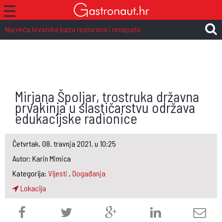
☰
Najveća hrvatska baza restorana i recepata
Mirjana Špoljar, trostruka državna
prvakinja u slastičarstvu održava
edukacijske radionice
Četvrtak, 08. travnja 2021. u 10:25
Autor: Karin Mimica
Kategorija:
Vijesti
,
Događanja
Lokacija