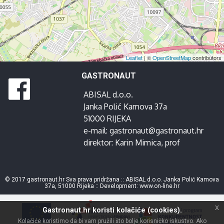
Leaflet
| ©
OpenStreetMap
contributors
GASTRONAUT
ABISAL d.o.o.
Janka Polić Kamova 37a
51000 RIJEKA
e-mail:
gastronaut@gastronaut.hr
direktor:
Karin Mimica
, prof
© 2017 gastronaut.hr Sva prava pridržana :: ABISAL d.o.o. Janka Polić Kamova
37a, 51000 Rijeka :: Development:
www.on-line.hr
x
Gastronaut.hr koristi kolačiće (cookies).
Kolačiće koristimo da bi vam pružili što bolje korisničko iskustvo. Ako