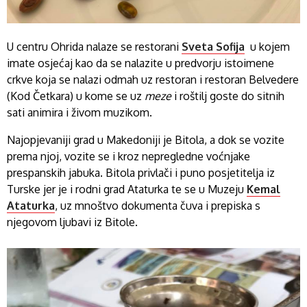
U centru Ohrida nalaze se restorani
Sveta Sofija
u kojem
imate osjećaj kao da se nalazite u predvorju istoimene
crkve koja se nalazi odmah uz restoran i restoran Belvedere
(Kod Četkara) u kome se uz
meze
i roštilj goste do sitnih
sati animira i živom muzikom.
Najopjevaniji grad u Makedoniji je Bitola, a dok se vozite
prema njoj, vozite se i kroz nepregledne voćnjake
prespanskih jabuka. Bitola privlači i puno posjetitelja iz
Turske jer je i rodni grad Ataturka te se u Muzeju
Kemal
Ataturka
, uz mnoštvo dokumenta čuva i prepiska s
njegovom ljubavi iz Bitole.