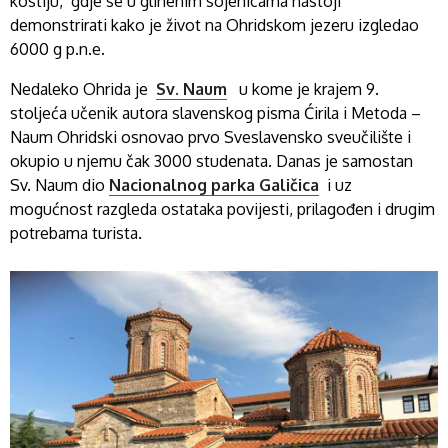
kostiju, gdje se u glinenim sojenicama nastoji
demonstrirati kako je život na Ohridskom jezeru izgledao
6000 g p.n.e.
Nedaleko Ohrida je
Sv. Naum
u kome je krajem 9.
stoljeća učenik autora slavenskog pisma Ćirila i Metoda –
Naum Ohridski osnovao prvo Sveslavensko sveučilište i
okupio u njemu čak 3000 studenata. Danas je samostan
Sv. Naum dio
Nacionalnog parka Galičica
i uz
mogućnost razgleda ostataka povijesti, prilagođen i drugim
potrebama turista.