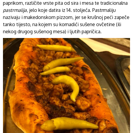
paprikom, različite vrste pita od sira i mesa te tradicionalna
pastrmalija
, jelo koje datira iz 14. stoljeća. Pastrmaliju
nazivaju i makedonskom pizzom, jer se krušnoj peći zapeče
tanko tijesto, na kojem su komadići sušene ovčetine (ili
nekog drugog sušenog mesa) i ljutih papričica.