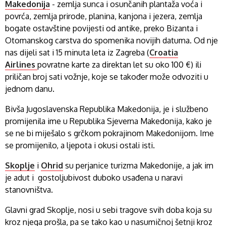
Makedonija
- zemlja sunca i osunčanih plantaža voća i
povrća, zemlja prirode, planina, kanjona i jezera, zemlja
bogate ostavštine povijesti od antike, preko Bizanta i
Otomanskog carstva do spomenika novijih datuma. Od nje
nas dijeli sat i 15 minuta leta iz Zagreba (
Croatia
Airlines
povratne karte za direktan let su oko 100 €) ili
priličan broj sati vožnje, koje se također može odvoziti u
jednom danu.
Bivša Jugoslavenska Republika Makedonija, je i službeno
promijenila ime u Republika Sjeverna Makedonija, kako je
se ne bi miješalo s grčkom pokrajinom Makedonijom. Ime
se promijenilo, a ljepota i okusi ostali isti.
Skoplje
i
Ohrid
su perjanice turizma Makedonije, a jak im
je adut i gostoljubivost duboko usađena u naravi
stanovništva.
Glavni grad Skoplje, nosi u sebi tragove svih doba koja su
kroz njega prošla, pa se tako kao u nasumičnoj šetnji kroz