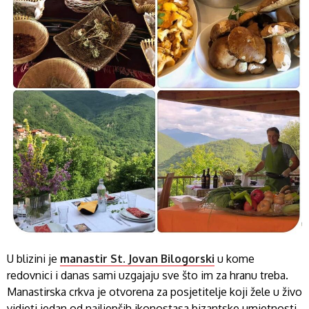
U blizini je
manastir St. Jovan Bilogorski
u kome
redovnici i danas sami uzgajaju sve što im za hranu treba.
Manastirska crkva je otvorena za posjetitelje koji žele u živo
vidjeti jedan od najljepših ikonostasa bizantske umjetnosti.