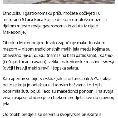
Etnološku i gastronomsku priču možete doživjeti i u
restoranu
Stara kuća
koji je dijelom etnološki muzej, a
djelom mjesto revije gastronomskih aduta iz cijele
Makedonije.
Obrok u Makedoniji redovito započinje makedonskom
mezom – nizom tradicionalnih malih jela među kojima su
obavezno
ajvar
,
pinđur
(namaz na bazi patlidžana),
makalo
(češnjak tucan u avanu), velike makedonske masline,
sirenje
(ovčji i kravlji meki sirevi) i šopska salata.
Kao aperitiv se pije
mastika
(rakija od anisa) ili
žolta
(rakija
od loze koja je odležala u dudovim bačvama i od njih
poprimila žutu boju). Iako su makedonci ponosni i na svoja
vina, rakija se obično pije i tijekom predjela, sve do glavnog
jela.
Od toplih predjela se serviraju svojevrsne bruskete s