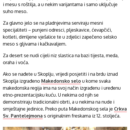
i mesu s roštilja, a u nekim varijantama i samo uključuje
suho meso.
Za glavno jelo se na pladnjevima serviraju mesni
specijaliteti – punjeni odresci, pljeskavice, ćevapčići,
kotleti, dimljene vješalice te u zdjelici zapečeno selsko
meso s gljivama i kačkavaljem.
Za desert se nudi cijeli niz slastica na bazi tijesta, meda,
oraha i voća.
Ako se nađete u Skoplju, vrijedi posjetiti i na brdu iznad
Skoplja izgrađeno
Makedonsko selo
u kome svaka
makedonska regija ima na svoj način izgrađenu i uređenu
etno-prezentacijsku kuću. U nekima od njih se
demonstriraju tradicionalni obrti, a u nekima na nude i
smještajne jedinice. Preko puta Makedonskog sela je
Crkva
Sv. Pantelejmona
s originalnim freskama iz 12. stoljeća.