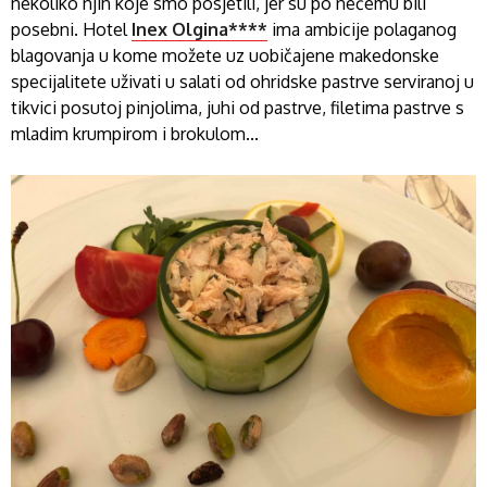
nekoliko njih koje smo posjetili, jer su po nečemu bili
posebni. Hotel
Inex Olgina****
ima ambicije polaganog
blagovanja u kome možete uz uobičajene makedonske
specijalitete uživati u salati od ohridske pastrve serviranoj u
tikvici posutoj pinjolima, juhi od pastrve, filetima pastrve s
mladim krumpirom i brokulom...