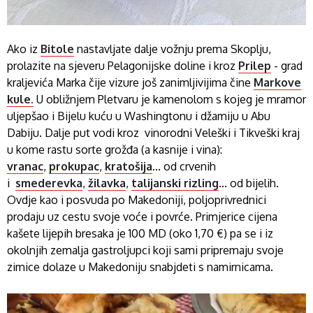
Ako iz
Bitole
nastavljate dalje vožnju prema Skoplju,
prolazite na sjeveru Pelagonijske doline i kroz
Prilep
- grad
kraljevića Marka čije vizure još zanimljivijima čine
Markove
kule.
U obližnjem Pletvaru je kamenolom s kojeg je mramor
uljepšao i Bijelu kuću u Washingtonu i džamiju u Abu
Dabiju. Dalje put vodi kroz vinorodni Veleški i Tikveški kraj
u kome rastu sorte grožđa (a kasnije i vina):
vranac
,
prokupac
,
kratošija
... od crvenih
i
smederevka
,
žilavka
,
talijanski rizling
... od bijelih
.
Ovdje kao i posvuda po Makedoniji, poljoprivrednici
prodaju uz cestu svoje voće i povrće. Primjerice cijena
kašete lijepih bresaka je 100 MD (oko 1,70 €) pa se i iz
okolnjih zemalja gastroljupci koji sami pripremaju svoje
zimice dolaze u Makedoniju snabjdeti s namirnicama.