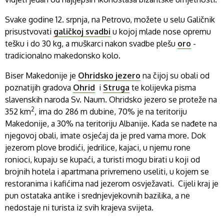
Svake godine 12. srpnja, na Petrovo, možete u selu Galičnik
prisustvovati
galičkoj svadbi
u kojoj mlade nose opremu
tešku i do 30 kg, a muškarci nakon svadbe plešu
oro
-
tradicionalno makedonsko kolo.
Biser Makedonije je
Ohridsko jezero
na čijoj su obali od
poznatijih gradova
Ohrid
i
Struga
te kolijevka pisma
slavenskih naroda Sv. Naum. Ohridsko jezero se proteže na
2
352 km
, ima do 286 m dubine, 70% je na teritoriju
Makedonije, a 30% na teritoriju Albanije. Kada se nađete na
njegovoj obali, imate osjećaj da je pred vama more. Dok
jezerom plove brodići, jedrilice, kajaci, u njemu rone
ronioci, kupaju se kupaći, a turisti mogu birati u koji od
brojnih hotela i apartmana privremeno useliti, u kojem se
restoranima i kafićima nad jezerom osvježavati. Cijeli kraj je
pun ostataka antike i srednjevjekovnih bazilika, a ne
nedostaje ni turista iz svih krajeva svijeta.