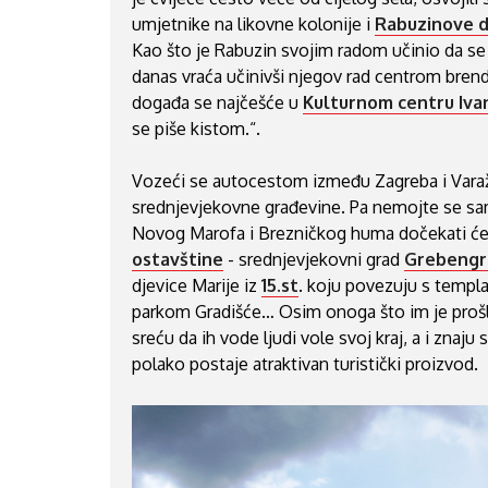
umjetnike na likovne kolonije i
Rabuzinove 
Kao što je Rabuzin svojim radom učinio da se
danas vraća učinivši njegov rad centrom bren
događa se najčešće u
Kulturnom centru Iva
se piše kistom.“.
Vozeći se autocestom između Zagreba i Varažd
srednjevjekovne građevine. Pa nemojte se sam
Novog Marofa i Brezničkog huma dočekati će
ostavštine
- srednjevjekovni grad
Grebengr
djevice Marije iz
15.st
. koju povezuju s templar
parkom Gradišće… Osim onoga što im je prošl
sreću da ih vode ljudi vole svoj kraj, a i znaj
polako postaje atraktivan turistički proizvod.