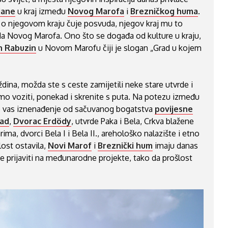
dane
u kraj između
Novog Marofa
i
Brezničkog huma
.
 o njegovom kraju čuje posvuda, njegov kraj mu to
da Novog Marofa. Ono što se događa od kulture u kraju,
n Rabuzin
u Novom Marofu čiji je slogan „Grad u kojem
ina, možda ste s ceste zamijetili neke stare utvrde i
o voziti, ponekad i skrenite s puta. Na potezu između
 vas iznenađenje od sačuvanog bogatstva
povijesne
ad
,
Dvorac Erdödy
, utvrde Paka i Bela, Crkva blažene
ima, dvorci Bela I i Bela II., arehološko nalazište i etno
ost ostavila,
Novi Marof
i
Breznički hum
imaju danas
u se prijaviti na međunarodne projekte, tako da prošlost