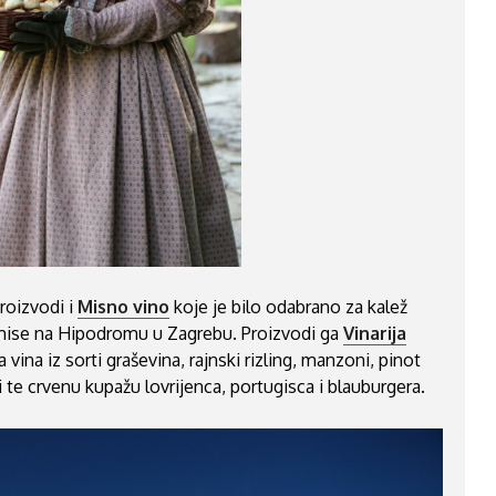
roizvodi i
Misno vino
koje je bilo odabrano za kalež
mise na Hipodromu u Zagrebu. Proizvodi ga
Vinarija
 vina iz sorti graševina, rajnski rizling, manzoni, pinot
i te crvenu kupažu lovrijenca, portugisca i blauburgera.