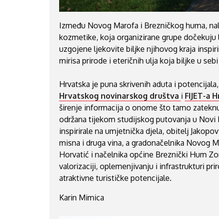
Između Novog Marofa i Brezničkog huma, nal
kozmetike, koja organizirane grupe dočekuju 
uzgojene ljekovite biljke njihovog kraja inspi
mirisa prirode i eteričnih ulja koja biljke u sebi
Hrvatska je puna skrivenih aduta i potencijala,
Hrvatskog novinarskog društva
i
FIJET-a 
širenje informacija o onome što tamo zateknu.
održana tijekom studijskog putovanja u Novi M
inspirirale na umjetnička djela, obitelj Jakopo
misna i druga vina, a gradonačelnika Novog M
Horvatić i načelnika općine Breznički Hum Zo
valorizaciji, oplemenjivanju i infrastrukturi pr
atraktivne turističke potencijale.
Karin Mimica