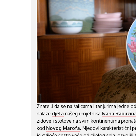
Znate li da se na šalicama i tanjurima jedne o
nalaze
djela
našeg umjetnika
Ivana Rabuzin
zidove i stolove na svim kontinentima pronaš
kod
Novog Marofa
. Njegovi karakteristični p
je cvijeće često veće od cijelog sela, osvojili 