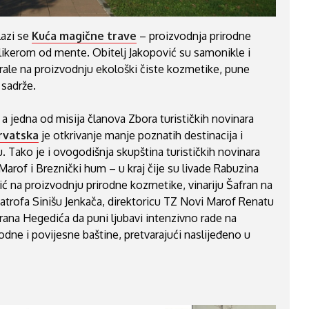
azi se
Kuća magične trave
– proizvodnja prirodne
likerom od mente. Obitelj Jakopović su samonikle i
rirale na proizvodnju ekološki čiste kozmetike, pune
 sadrže.
 a jedna od misija članova Zbora turističkih novinara
Hrvatska
je otkrivanje manje poznatih destinacija i
 Tako je i ovogodišnja skupština turističkih novinara
arof i Breznički hum – u kraj čije su livade Rabuzina
vić na proizvodnju prirodne kozmetike, vinariju Šafran na
atrofa Sinišu Jenkača, direktoricu TZ Novi Marof Renatu
rana Hegedića da puni ljubavi intenzivno rade na
irodne i povijesne baštine, pretvarajući naslijeđeno u