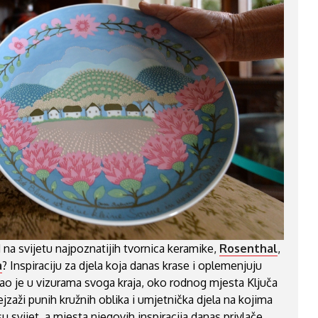
d na svijetu najpoznatijih tvornica keramike,
Rosenthal
,
a
? Inspiraciju za djela koja danas krase i oplemenjuju
ao je u vizurama svoga kraja, oko rodnog mjesta Ključa
ejzaži punih kružnih oblika i umjetnička djela na kojima
su svijet, a mjesta njegovih inspiracija danas privlače