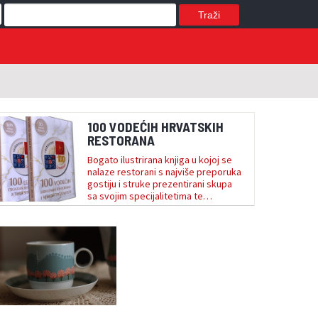
Traži
100 VODEĆIH HRVATSKIH
RESTORANA
Bogato ilustrirana knjiga u kojoj se
nalaze restorani s najviše preporuka
gostiju i struke prezentirani skupa
sa svojim specijalitetima te
prirodnim i kulturnim okružjem.