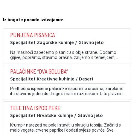
Iz bogate ponude izdvajamo:
PUNJENA PISANICA
Specijalitet Zagorske kuhinje / Glavno jelo
Na masnoći zapečemo pisanicu s obje strane. Dodamo
gljive, popržimo, stavimo brašna, zalijemo s temeljcem,
začinimo i serviramo uz razne priloge.
PALAČINKE “DVA GOLUBA”
Specijalitet Kreativne kuhinje / Desert
Prethodno ispečene palačinke napunimo orasima, zarolamo
ih i stavimo jednu do druge s malim razmakom. U tu prazninu
stavimo voće, a na voće sladoled. Preko svega stavimo šlag i
ukrasimo.
TELETINA ISPOD PEKE
Specijalitet Hrvatske kuhinje / Glavno jelo
Krumpir narezati na pole i staviti u okruglu tepsiju. Začiniti s
malo vegete, crvene paprike i dodati svježe povrće. Sve