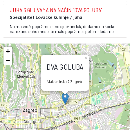
zajedno pomiješati i gore posložiti meso, koje smo prethodno
posolili, te staviti peći. Vatru založiti i pustiti da se sva razgori,
JUHA S GLJIVAMA NA NAČIN "DVA GOLUBA"
razgrnuti ugljen. Staviti podmetač, te na njega tepsiju s …
Specijalitet Lovačke kuhinje / Juha
Na masnoći popržimo sitno sjeckani luk, dodamo na kocke
narezano suho meso, te malo popržimo i potom dodamo
mrkvu narezanu na kockice. Pustimo da omekša i dodamo
gljive koje smo prethodno narezali na listiće. Sve zajedno
pustimo da se prži, pa dodamo brašno, ukuhanu rajčicu i
+
crvenu papriku. Popržimo i …
×
−
DVA GOLUBA
Maksimirska 7 Zagreb