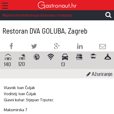
☰
Najveća hrvatska baza restorana i recepata
Restoran DVA GOLUBA, Zagreb
120
140
13
Ažuriranje
Vlasnik:
Ivan Čuljak
Voditelj:
Ivan Čuljak
Glavni kuhar:
Stjepan Trputec
Maksimirska 7