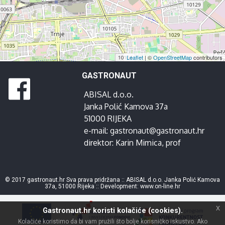
Leaflet
| ©
OpenStreetMap
contributors
GASTRONAUT
ABISAL d.o.o.
Janka Polić Kamova 37a
51000 RIJEKA
e-mail:
gastronaut@gastronaut.hr
direktor:
Karin Mimica
, prof
© 2017 gastronaut.hr Sva prava pridržana :: ABISAL d.o.o. Janka Polić Kamova
37a, 51000 Rijeka :: Development:
www.on-line.hr
x
Gastronaut.hr koristi kolačiće (cookies).
Kolačiće koristimo da bi vam pružili što bolje korisničko iskustvo. Ako