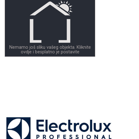
Nemamo još sliku vašeg objekta. Kliknite
ovdje i besplatno je postavite