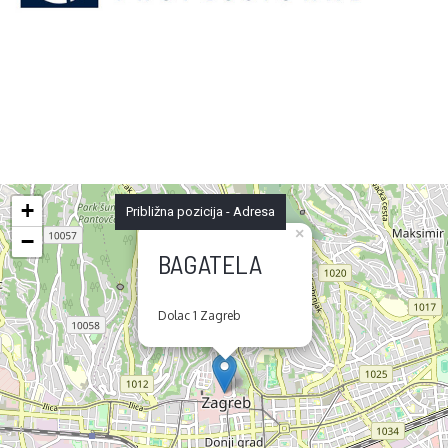
+
Približna pozicija - Adresa
×
−
BAGATELA
Dolac 1 Zagreb