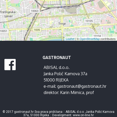
Leaflet
| ©
OpenStreetMap
contributors
GASTRONAUT
ABISAL d.o.o.
Janka Polić Kamova 37a
51000 RIJEKA
e-mail:
gastronaut@gastronaut.hr
direktor:
Karin Mimica
, prof
© 2017 gastronaut.hr Sva prava pridržana :: ABISAL d.o.o. Janka Polić Kamova
37a, 51000 Rijeka :: Development:
www.on-line.hr