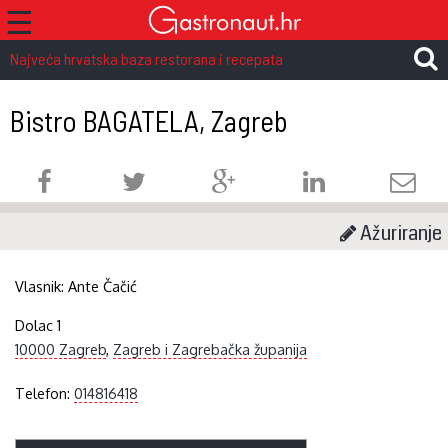
☰
Najveća hrvatska baza restorana i recepata
Bistro BAGATELA, Zagreb
Ažuriranje
Vlasnik:
Ante Čačić
Dolac 1
10000 Zagreb
,
Zagreb i Zagrebačka županija
Telefon:
014816418