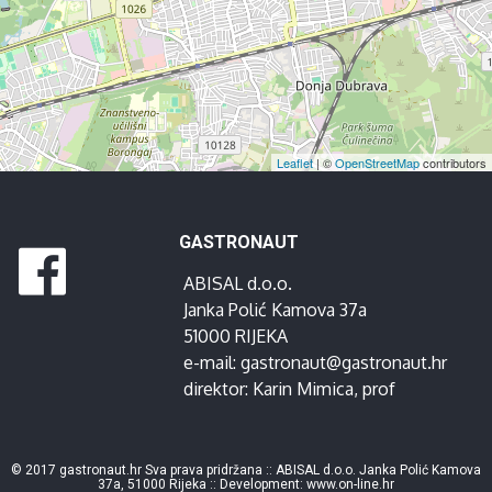
Leaflet
| ©
OpenStreetMap
contributors
GASTRONAUT
ABISAL d.o.o.
Janka Polić Kamova 37a
51000 RIJEKA
e-mail:
gastronaut@gastronaut.hr
direktor:
Karin Mimica
, prof
© 2017 gastronaut.hr Sva prava pridržana :: ABISAL d.o.o. Janka Polić Kamova
37a, 51000 Rijeka :: Development:
www.on-line.hr