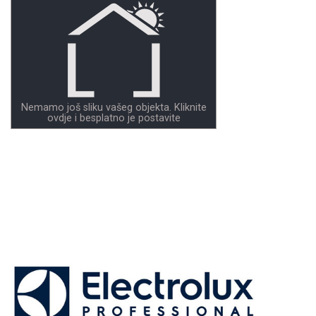
Nemamo još sliku vašeg objekta. Kliknite
ovdje i besplatno je postavite