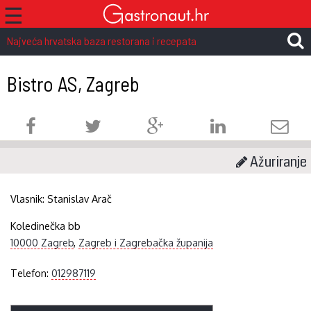
☰
Najveća hrvatska baza restorana i recepata
Bistro AS, Zagreb
Ažuriranje
Vlasnik:
Stanislav Arač
Koledinečka bb
10000 Zagreb
,
Zagreb i Zagrebačka županija
Telefon:
012987119