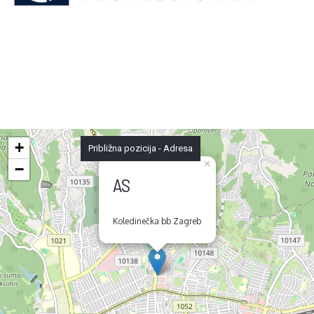
+
Približna pozicija - Adresa
×
−
AS
Koledinečka bb Zagreb