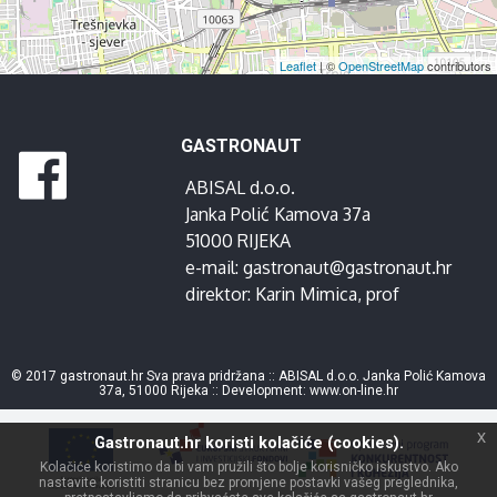
Leaflet
| ©
OpenStreetMap
contributors
GASTRONAUT
ABISAL d.o.o.
Janka Polić Kamova 37a
51000 RIJEKA
e-mail:
gastronaut@gastronaut.hr
direktor:
Karin Mimica
, prof
© 2017 gastronaut.hr Sva prava pridržana :: ABISAL d.o.o. Janka Polić Kamova
37a, 51000 Rijeka :: Development:
www.on-line.hr
x
Gastronaut.hr koristi kolačiće (cookies).
Kolačiće koristimo da bi vam pružili što bolje korisničko iskustvo. Ako
nastavite koristiti stranicu bez promjene postavki vašeg preglednika,