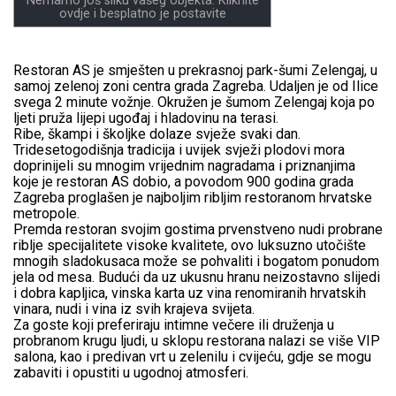
Nemamo još sliku vašeg objekta. Kliknite
ovdje i besplatno je postavite
Restoran AS je smješten u prekrasnoj park-šumi Zelengaj, u
samoj zelenoj zoni centra grada Zagreba. Udaljen je od Ilice
svega 2 minute vožnje. Okružen je šumom Zelengaj koja po
ljeti pruža lijepi ugođaj i hladovinu na terasi.
Ribe, škampi i školjke dolaze svježe svaki dan.
Tridesetogodišnja tradicija i uvijek svježi plodovi mora
doprinijeli su mnogim vrijednim nagradama i priznanjima
koje je restoran AS dobio, a povodom 900 godina grada
Zagreba proglašen je najboljim ribljim restoranom hrvatske
metropole.
Premda restoran svojim gostima prvenstveno nudi probrane
riblje specijalitete visoke kvalitete, ovo luksuzno utočište
mnogih sladokusaca može se pohvaliti i bogatom ponudom
jela od mesa. Budući da uz ukusnu hranu neizostavno slijedi
i dobra kapljica, vinska karta uz vina renomiranih hrvatskih
vinara, nudi i vina iz svih krajeva svijeta.
Za goste koji preferiraju intimne večere ili druženja u
probranom krugu ljudi, u sklopu restorana nalazi se više VIP
salona, kao i predivan vrt u zelenilu i cvijeću, gdje se mogu
zabaviti i opustiti u ugodnoj atmosferi.