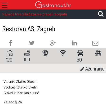
☰
Najveća hrvatska baza restorana i recepata
Restoran AS, Zagreb
100
120
50
Ažuriranje
Vlasnik:
Zlatko Skelin
Voditelj:
Zlatko Skelin
Glavni kuhar:
Janja Jurić
Zelengaj 2a