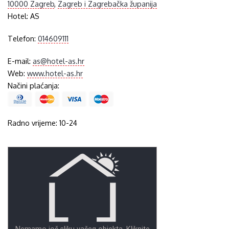
10000 Zagreb
,
Zagreb i Zagrebačka županija
Hotel:
AS
Telefon:
014609111
E-mail:
as@hotel-as.hr
Web:
www.hotel-as.hr
Načini plaćanja:
Radno vrijeme: 10-24