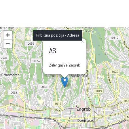
+
Približna pozicija - Adresa
×
−
AS
Zelengaj 2a Zagreb