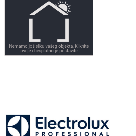
Nemamo još sliku vašeg objekta. Kliknite
ovdje i besplatno je postavite