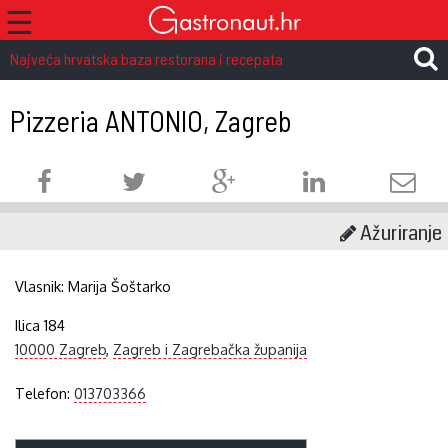
☰
Najveća hrvatska baza restorana i recepata
Pizzeria ANTONIO, Zagreb
Ažuriranje
Vlasnik:
Marija Šoštarko
Ilica 184
10000 Zagreb
,
Zagreb i Zagrebačka županija
Telefon:
013703366