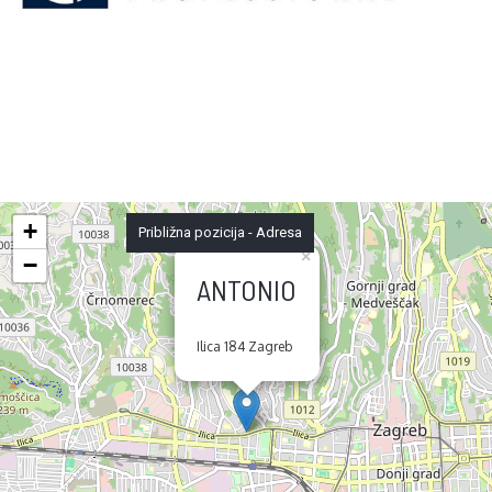
+
Približna pozicija - Adresa
×
−
ANTONIO
Ilica 184 Zagreb