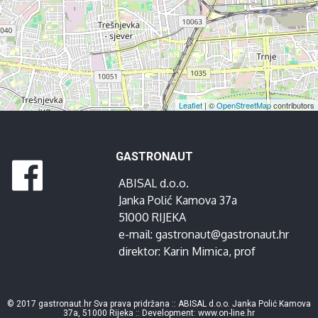
Leaflet
| ©
OpenStreetMap
contributors
GASTRONAUT
ABISAL d.o.o.
Janka Polić Kamova 37a
51000 RIJEKA
e-mail:
gastronaut@gastronaut.hr
direktor:
Karin Mimica
, prof
© 2017 gastronaut.hr Sva prava pridržana :: ABISAL d.o.o. Janka Polić Kamova
37a, 51000 Rijeka :: Development:
www.on-line.hr