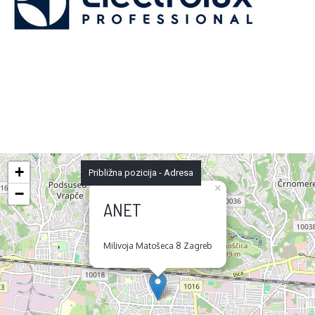
+
Približna pozicija - Adresa
×
−
ANET
Milivoja Matošeca 8 Zagreb