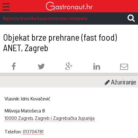
☰
Najveća hrvatska baza restorana i recepata
Objekat brze prehrane (fast food)
ANET, Zagreb
Ažuriranje
Vlasnik:
Idris Kovačević
Milivoja Matošeca 8
10000 Zagreb
,
Zagreb i Zagrebačka županija
Telefon:
013704781