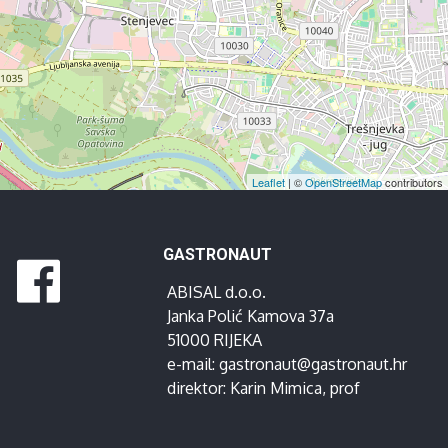
Leaflet
| ©
OpenStreetMap
contributors
GASTRONAUT
ABISAL d.o.o.
Janka Polić Kamova 37a
51000 RIJEKA
e-mail:
gastronaut@gastronaut.hr
direktor:
Karin Mimica
, prof