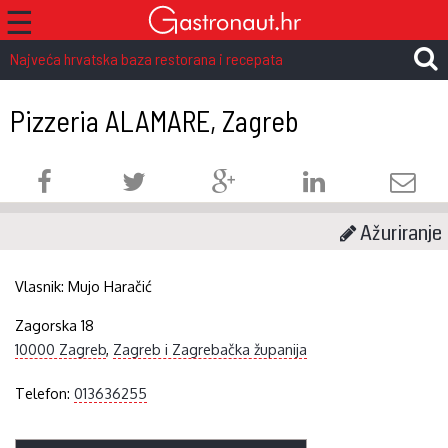
☰
Najveća hrvatska baza restorana i recepata
Pizzeria ALAMARE, Zagreb
Ažuriranje
Vlasnik:
Mujo Haračić
Zagorska 18
10000 Zagreb
,
Zagreb i Zagrebačka županija
Telefon:
013636255