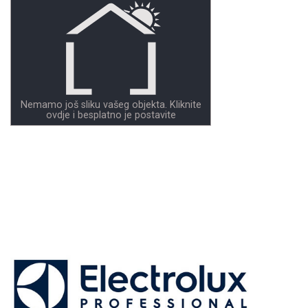
Nemamo još sliku vašeg objekta. Kliknite
ovdje i besplatno je postavite