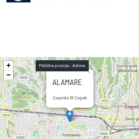
+
Približna pozicija - Adresa
×
−
ALAMARE
Zagorska 18 Zagreb