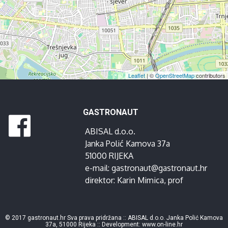
Leaflet
| ©
OpenStreetMap
contributors
GASTRONAUT
ABISAL d.o.o.
Janka Polić Kamova 37a
51000 RIJEKA
e-mail:
gastronaut@gastronaut.hr
direktor:
Karin Mimica
, prof
© 2017 gastronaut.hr Sva prava pridržana :: ABISAL d.o.o. Janka Polić Kamova
37a, 51000 Rijeka :: Development:
www.on-line.hr