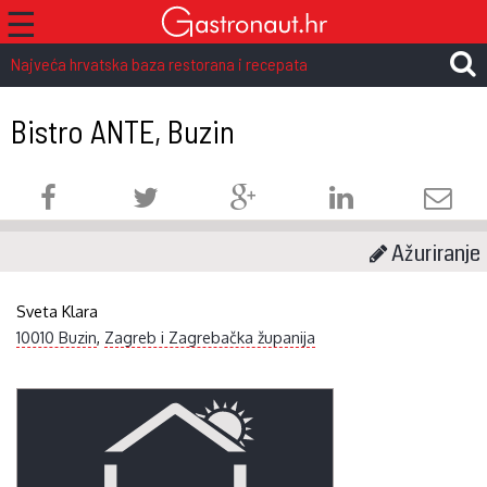
☰
Najveća hrvatska baza restorana i recepata
Bistro ANTE, Buzin
Ažuriranje
Sveta Klara
10010 Buzin
,
Zagreb i Zagrebačka županija