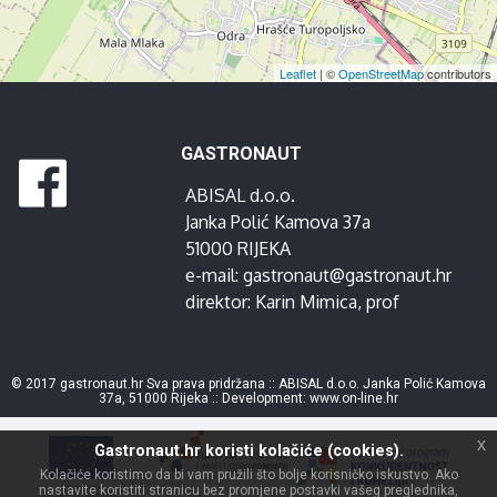
Leaflet
| ©
OpenStreetMap
contributors
GASTRONAUT
ABISAL d.o.o.
Janka Polić Kamova 37a
51000 RIJEKA
e-mail:
gastronaut@gastronaut.hr
direktor:
Karin Mimica
, prof
© 2017 gastronaut.hr Sva prava pridržana :: ABISAL d.o.o. Janka Polić Kamova
37a, 51000 Rijeka :: Development:
www.on-line.hr
x
Gastronaut.hr koristi kolačiće (cookies).
Kolačiće koristimo da bi vam pružili što bolje korisničko iskustvo. Ako
nastavite koristiti stranicu bez promjene postavki vašeg preglednika,