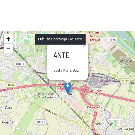
+
Približna pozicija - Mjesto
×
−
ANTE
Sveta Klara Buzin