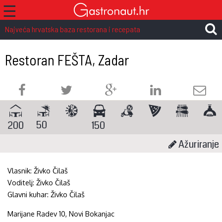
☰
Najveća hrvatska baza restorana i recepata
Restoran FEŠTA, Zadar
50
200
150
Ažuriranje
Vlasnik:
Živko Čilaš
Voditelj:
Živko Čilaš
Glavni kuhar:
Živko Čilaš
Marijane Radev 10, Novi Bokanjac