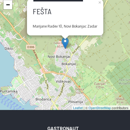
×
−
FEŠTA
Marijane Radev 10, Novi Bokanjac Zadar
Leaflet
| ©
OpenStreetMap
contributors
GASTRONAUT