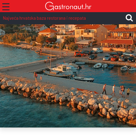
☰
Najveća hrvatska baza restorana i recepata