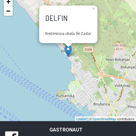
+
×
−
DELFIN
Krešimirova obala 96 Zadar
Leaflet
| ©
OpenStreetMap
contributors
GASTRONAUT