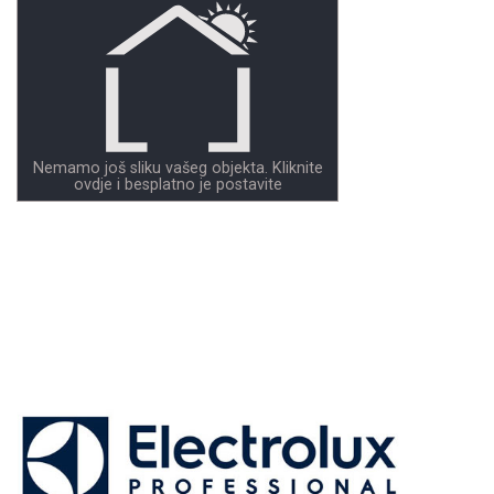
Nemamo još sliku vašeg objekta. Kliknite
ovdje i besplatno je postavite