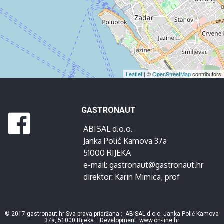
Leaflet
| ©
OpenStreetMap
contributors
GASTRONAUT
ABISAL d.o.o.
Janka Polić Kamova 37a
51000 RIJEKA
e-mail:
gastronaut@gastronaut.hr
direktor:
Karin Mimica
, prof
© 2017 gastronaut.hr Sva prava pridržana :: ABISAL d.o.o. Janka Polić Kamova
37a, 51000 Rijeka :: Development:
www.on-line.hr