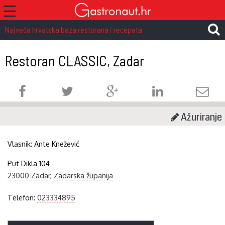
☰
Najveća hrvatska baza restorana i recepata
Restoran CLASSIC, Zadar
Ažuriranje
Vlasnik:
Ante Knežević
Put Dikla 104
23000 Zadar
,
Zadarska županija
Telefon:
023334895