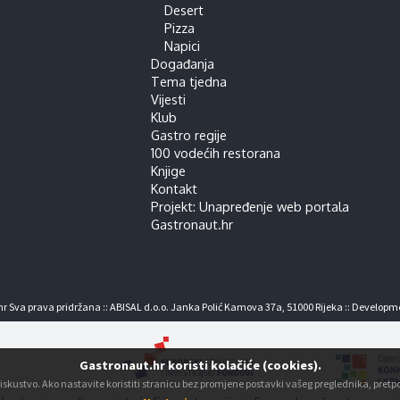
Desert
Pizza
Napici
Događanja
Tema tjedna
Vijesti
Klub
Gastro regije
100 vodećih restorana
Knjige
Kontakt
Projekt: Unapređenje web portala
Gastronaut.hr
r Sva prava pridržana :: ABISAL d.o.o. Janka Polić Kamova 37a, 51000 Rijeka :: Developm
Gastronaut.hr koristi kolačiće (cookies).
ko iskustvo. Ako nastavite koristiti stranicu bez promjene postavki vašeg preglednika, pre