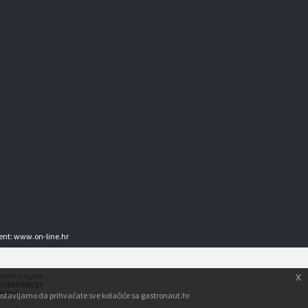
ent:
www.on-line.hr
x
tpostavljamo da prihvaćate sve kolačiće sa gastronaut.hr