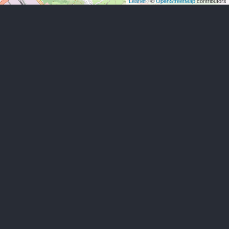
Leaflet
| ©
OpenStreetMap
contributors