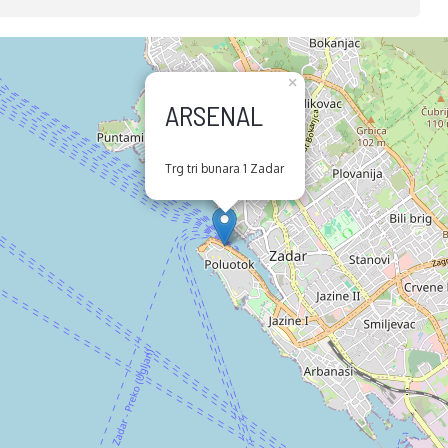
×
ARSENAL
Trg tri bunara 1 Zadar