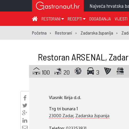
Najveća hrvatska ba
RESTORANI
RECEPTI
DOGAĐANJA
VIJESTI
ZAGREB I ZAGREBAČKA ŽUPANIJA
JUHA
PR
Početna
Restorani
Zadarska županija
Zad
MEĐIMURSKA ŽUPANIJA
GLAVNO JELO
ME
KARLOVAČKA ŽUPANIJA
PRILOG
UM
Restoran ARSENAL, Zadar
KOPRIVNIČKO-KRIŽEVAČKA ŽUPANIJA
SALATA
DE
PRIMORSKO-GORANSKA ŽUPANIJA
PIZZA
NA
100
20
3
VIROVITIČKO-PODRAVSKA ŽUPANIJA
BRODSKO-POSAVSKA ŽUPANIJA
Vlasnik:
Ilirija d.d.
OSJEČKO-BARANJSKA ŽUPANIJA
Trg tri bunara 1
VUKOVARSKO-SRIJEMSKA ŽUPANIJA
23000 Zadar
,
Zadarska županija
ISTARSKA ŽUPANIJA
Telefon:
023253831