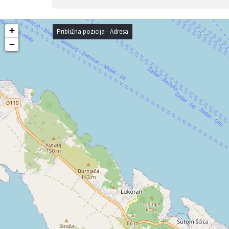
+
Približna pozicija - Adresa
−