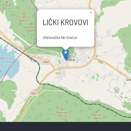
×
LIČKI KROVOVI
Obrovačka bb Gračac