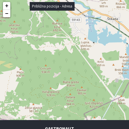
+
Približna pozicija - Adresa
−
GASTRONAUT