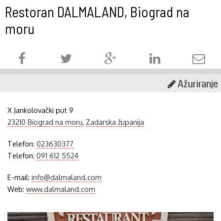
Restoran DALMALAND, Biograd na
moru
Ažuriranje
X Jankolovački put 9
23210 Biograd na moru
,
Zadarska županija
Telefon:
023630377
Telefon:
091 612 5524
E-mail:
info@dalmaland.com
Web:
www.dalmaland.com