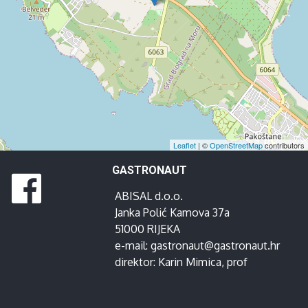
Leaflet
| ©
OpenStreetMap
contributors
GASTRONAUT
ABISAL d.o.o.
Janka Polić Kamova 37a
51000 RIJEKA
e-mail:
gastronaut@gastronaut.hr
direktor:
Karin Mimica
, prof