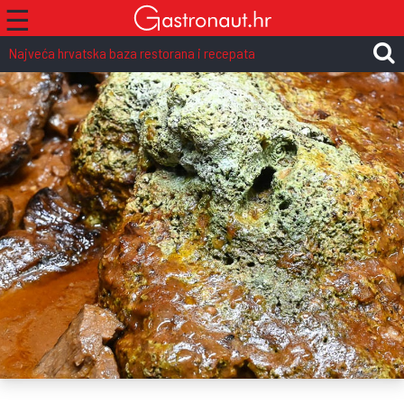
☰
Najveća hrvatska baza restorana i recepata