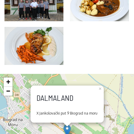
+
×
−
DALMALAND
X Jankolovački put 9 Biograd na moru