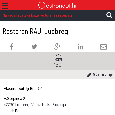
☰
Najveća hrvatska baza restorana i recepata
Restoran RAJ, Ludbreg
150
Ažuriranje
Vlasnik:
obitelji Brunčić
A.Stepinca 2
42230 Ludbreg
,
Varaždinska županija
Hotel:
Raj