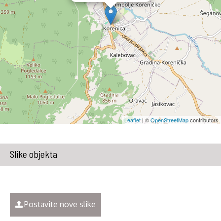
Leaflet
| ©
OpenStreetMap
contributors
Slike objekta
Postavite nove slike