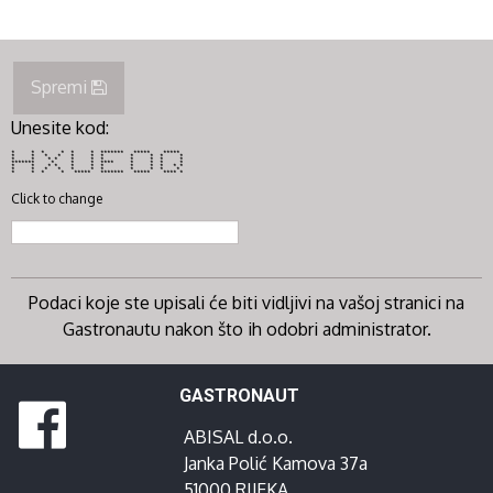
Spremi
Unesite kod:
* * * * * * ******* ***** *****
* * * * * * * * * * *
* * * * * * * * * * *
******* * * * **** * * * *
* * * * * * * * * * * *
* * * * * * * * * * *
* * * * ***** ******* ***** **** *
Click to change
Podaci koje ste upisali će biti vidljivi na vašoj stranici na
Gastronautu nakon što ih odobri administrator.
GASTRONAUT
ABISAL d.o.o.
Janka Polić Kamova 37a
51000 RIJEKA