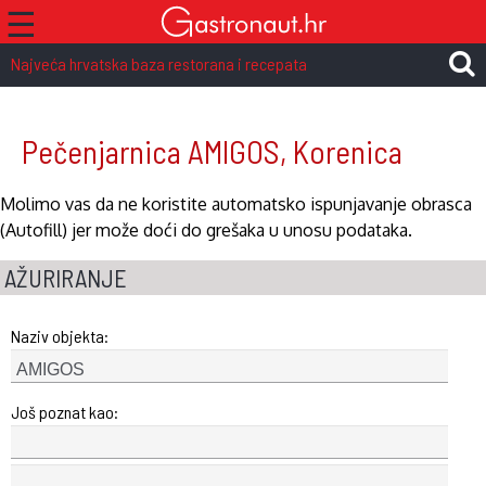
☰
Najveća hrvatska baza restorana i recepata
Pečenjarnica AMIGOS, Korenica
Molimo vas da ne koristite automatsko ispunjavanje obrasca
(Autofill) jer može doći do grešaka u unosu podataka.
AŽURIRANJE
Naziv objekta:
Još poznat kao: