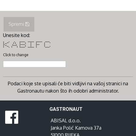
Spremi
Unesite kod:
* * * ****** ******* ******* *****
* ** * * * * * * * *
* ** * * * * * * *
** * * ****** * **** *
* ** ***** * * * * *
* ** * * * * * * * *
* * * * ****** ******* * *****
Click to change
Podaci koje ste upisali će biti vidljivi na vašoj stranici na
Gastronautu nakon što ih odobri administrator.
GASTRONAUT
ABISAL d.o.o.
Janka Polić Kamova 37a
51000 RIJEKA