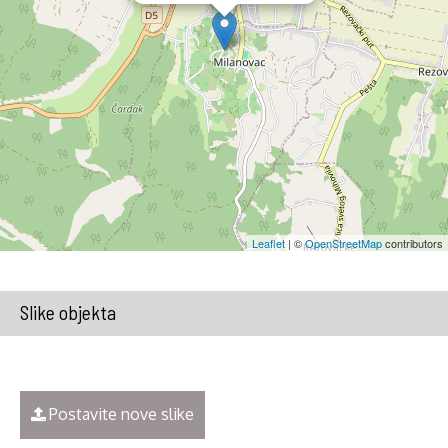
Leaflet
| ©
OpenStreetMap
contributors
Slike objekta
Postavite nove slike