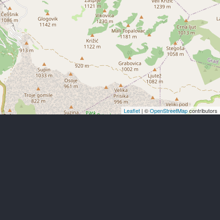
Leaflet
| ©
OpenStreetMap
contributors