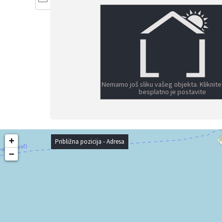
Nemamo još sliku vašeg objekta. Kliknite
besplatno je postavite
+
Približna pozicija - Adresa
−