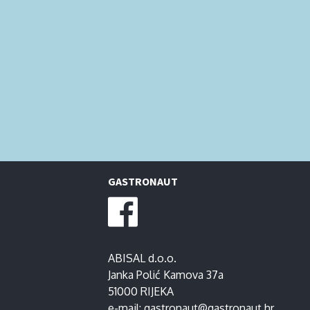
GASTRONAUT
ABISAL d.o.o.
Janka Polić Kamova 37a
51000 RIJEKA
e-mail:
gastronaut@gastronaut.hr