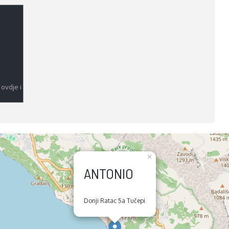
 ovdje i
×
ANTONIO
Donji Ratac 5a Tučepi